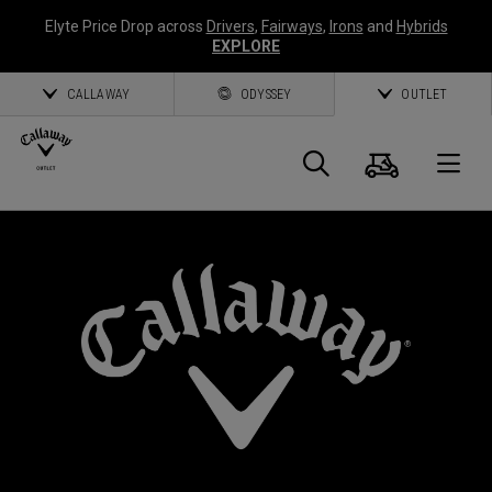
Elyte Price Drop across
Drivers
,
Fairways
,
Irons
and
Hybrids
EXPLORE
CALLAWAY
ODYSSEY
OUTLET
Panier
Recherch
O
Callaway
Golf