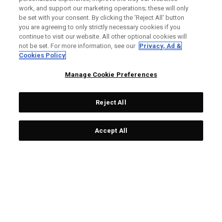
work, and support our marketing operations; these will only
Putter Ai-ONE Milled
Putter Ai-One Milled
be set with your consent. By clicking the ‘Reject All' button
CRUISER One Wide T CH
Three T
you are agreeing to only strictly necessary cookies if you
continue to visit our website. All other optional cookies will
€ 549,00
€ 329,40
€ 499,00
€ 324,35
not be set. For more information, see our
Privacy, Ad &
Cookies Policy
Manage Cookie Preferences
OUTLET - 40% OFF
OUTLET - 25% OFF
Reject All
Accept All
Putter Ai-One Milled Eight
Putter Ai-ONE Jailbird Mini
T S
Versa 90 DB
€ 499,00
€ 299,40
€ 299,00
€ 224,25