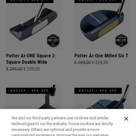
OUTLET - 20% OFF
OUTLET - 35% OFF
Putter Ai-ONE Square 2
Putter Ai-One Milled Six T
Square Double Wide
€ 499,00
€ 324,35
€ 299,00
€ 239,20
OUTLET - 40% OFF
OUTLET - 35% OFF
We and our third-party partners use cookies and similar
technologies to run the website. Some cookies are strictly
necessary. Others are optional and provide a more
personalized experience, improve the way our websites