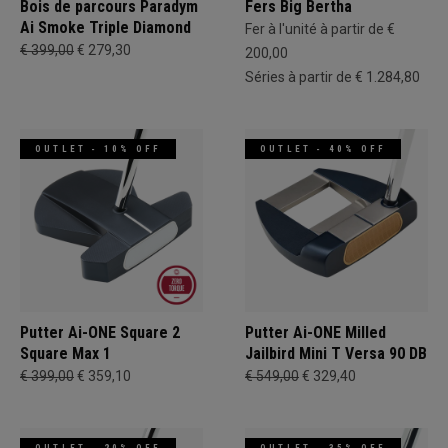
Bois de parcours Paradym
Fers Big Bertha
Ai Smoke Triple Diamond
Fer à l'unité à partir de €
€ 399,00
€ 279,30
200,00
Séries à partir de € 1.284,80
OUTLET - 10% OFF
OUTLET - 40% OFF
Putter Ai-ONE Square 2
Putter Ai-ONE Milled
Square Max 1
Jailbird Mini T Versa 90 DB
€ 399,00
€ 359,10
€ 549,00
€ 329,40