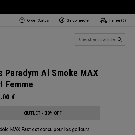
Order Status
Se connecter
Panier (
0
)
Rech
RECHE
s Paradym Ai Smoke MAX
st Femme
3.00
€
OUTLET - 30% OFF
èle MAX Fast est conçu pour les golfeurs