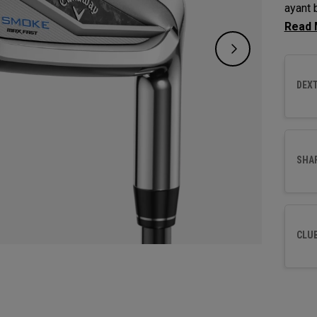
ayant 
d’amél
distan
green.
DEXT
SHA
CLU