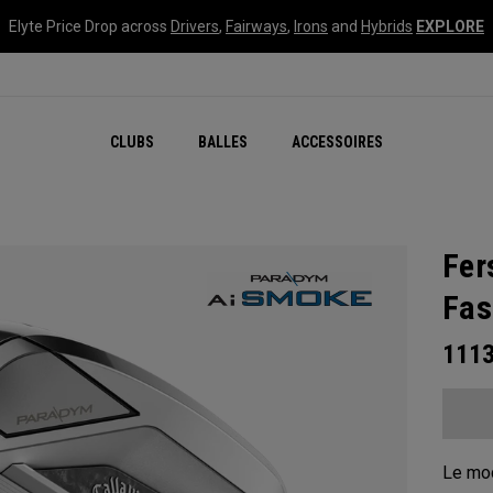
Elyte Price Drop across
Drivers
,
Fairways
,
Irons
and
Hybrids
EXPLORE
CLUBS
BALLES
ACCESSOIRES
Fer
Fa
111
Le mod