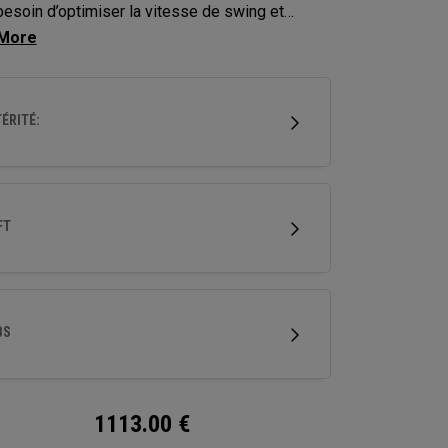
besoin d’optimiser la vitesse de swing et
iorer le départ de balle pour obtenir une
ce maximale et atteindre plus facilement le
ÉRITÉ:
FT
BS
1113.00
€