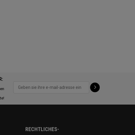
R:
ten
te!
RECHTLICHES-