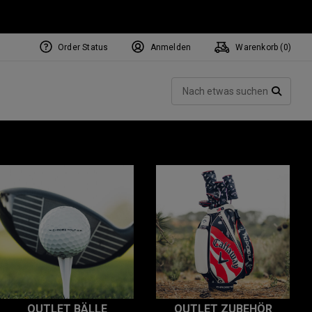
Order Status
Anmelden
Warenkorb (
0
)
Such
SUCH
OUTLET BÄLLE
OUTLET ZUBEHÖR