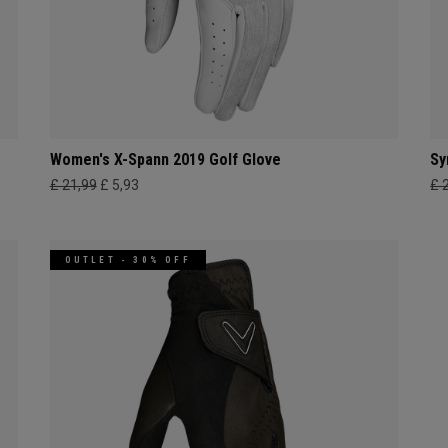
Women's X-Spann 2019 Golf Glove
Sy
£ 21,99
£ 5,93
£ 
OUTLET - 30% OFF