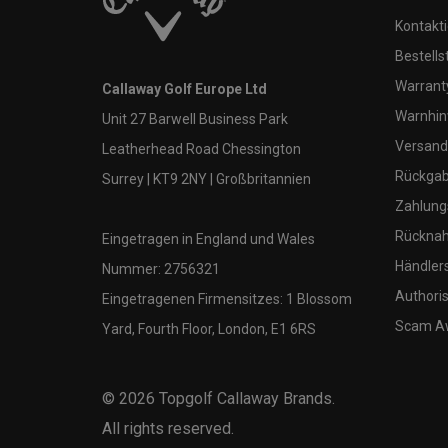
Kontakti
Bestells
Warranty
Callaway Golf Europe Ltd
Warnhin
Unit 27 Barwell Business Park
Versand
Leatherhead Road Chessington
Rückgabe
Surrey | KT9 2NY | Großbritannien
Zahlung
Rücknah
Eingetragen in England und Wales
Händler
Nummer: 2756321
Authoris
Eingetragenen Firmensitzes: 1 Blossom
Scam A
Yard, Fourth Floor, London, E1 6RS
©
2026
Topgolf Callaway Brands.
All rights reserved.