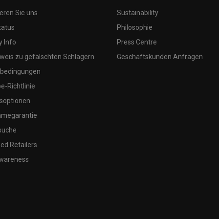
eren Sie uns
Sustainability
tatus
Philosophie
 Info
Press Centre
weis zu gefälschten Schlägern
Geschäftskunden Anfragen
bedingungen
-Richtlinie
soptionen
megarantie
suche
ed Retailers
wareness