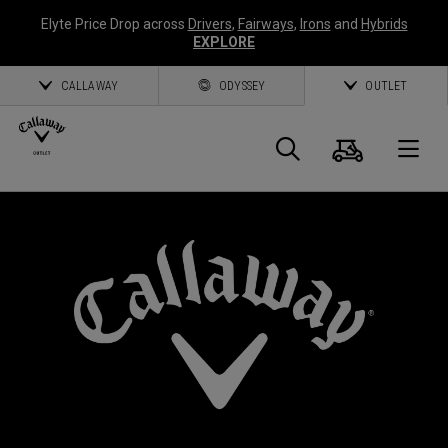
Elyte Price Drop across
Drivers
,
Fairways
,
Irons
and
Hybrids
EXPLORE
CALLAWAY
ODYSSEY
OUTLET
Warenk
Suche
O
Callaway
Golf