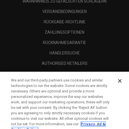
WARNHINWEIS ZU GEFÄLSCHTEN SCHLÄGERN
VERSANDBEDINGUNGEN
RÜCKGABE-RICHTLINIE
ZAHLUNGSOPTIONEN
RÜCKNAHMEGARANTIE
HÄNDLERSUCHE
AUTHORISED RETAILERS
SCAM AWARENESS
We and our third-party partners use cookies and similar
UNTERNEHMENSPROFIL
technologies to run the website. Some cookies are strictly
necessary. Others are optional and provide a more
RECHTLICHES-
personalized experience, improve the way our websites
work, and support our marketing operations; these will only
be set with your consent. By clicking the ‘Reject All' button
you are agreeing to only strictly necessary cookies if you
continue to visit our website. All other optional cookies will
not be set. For more information, see our
Privacy, Ad &