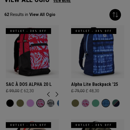
VIEW MORE
62
Results in
View All Ogio
OUTLET - 30% OFF
OUTLET - 30% OFF
SAC À DOS ALPHA 20 L
Alpha Lite Backpack '25
£ 99,00
£ 62,30
£ 79,00
£ 48,30
OUTLET - 30% OFF
OUTLET - 30% OFF