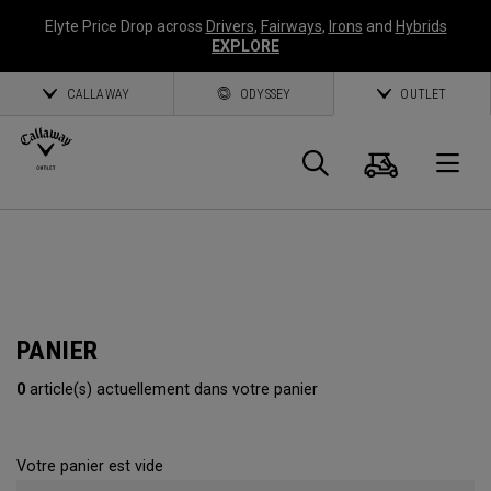
Elyte Price Drop across
Drivers
,
Fairways
,
Irons
and
Hybrids
EXPLORE
CALLAWAY
ODYSSEY
OUTLET
Panier
Recherch
O
Callaway
Golf
PANIER
0
article(s) actuellement dans votre panier
Votre panier est vide