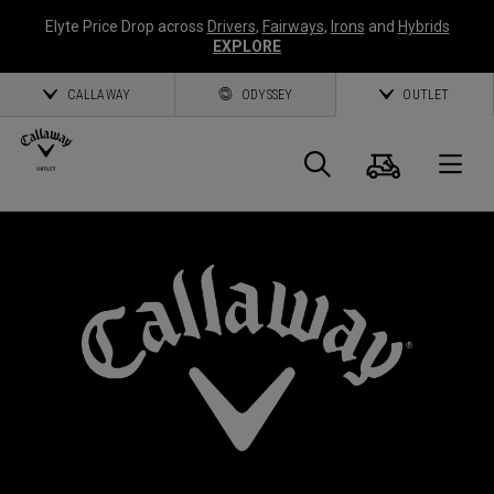
Elyte Price Drop across
Drivers
,
Fairways
,
Irons
and
Hybrids
EXPLORE
CALLAWAY
ODYSSEY
OUTLET
Panier
Recherch
O
Callaway
Golf