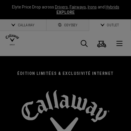
Elyte Price Drop across
Drivers
,
Fairways
,
Irons
and
Hybrids
EXPLORE
CALLAWAY
ODYSSEY
OUTLET
Panier
Recherch
O
Callaway
Golf
ÉDITION LIMITÉES & EXCLUSIVITÉ INTERNET
EXCLUSIVITÉS CALLAWAY