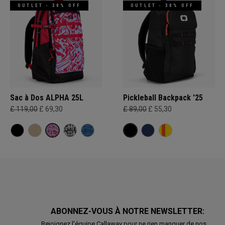
OUTLET - 30% OFF
OUTLET - 30% OFF
Sac à Dos ALPHA 25L
Pickleball Backpack '25
£ 119,00
£ 69,30
£ 89,00
£ 55,30
ABONNEZ-VOUS À NOTRE NEWSLETTER:
Rejoignez l'équipe Callaway pour ne rien manquer de nos