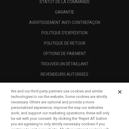
STATUT DE LA COMMANDE
GARANTIE
AVERTISSEMENT ANTI-CONTREFAÇON
POLITIQUE D'EXPÉDITION
POLITIQUE DE RETOUR
OPTIONS DE PAIEMENT
TROUVER UN DÉTAILLANT
REVENDEURS AUTORISÉS
SCAM AWARENESS
We and our third-party partners use cookies and similar
A PROPOS
technologies to run the website. Some cookies are strictly
necessary. Others are optional and provide a more
MENTIONS LÉGALES
personalized experience, improve the way our websites
work, and support our marketing operations; these will only
be set with your consent. By clicking the ‘Reject All' button
you are agreeing to only strictly necessary cookies if you