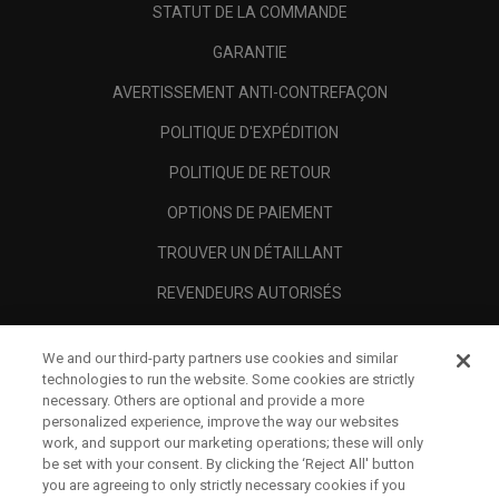
STATUT DE LA COMMANDE
GARANTIE
AVERTISSEMENT ANTI-CONTREFAÇON
POLITIQUE D'EXPÉDITION
POLITIQUE DE RETOUR
OPTIONS DE PAIEMENT
TROUVER UN DÉTAILLANT
REVENDEURS AUTORISÉS
SCAM AWARENESS
We and our third-party partners use cookies and similar
A PROPOS
technologies to run the website. Some cookies are strictly
necessary. Others are optional and provide a more
MENTIONS LÉGALES
personalized experience, improve the way our websites
work, and support our marketing operations; these will only
be set with your consent. By clicking the ‘Reject All' button
you are agreeing to only strictly necessary cookies if you