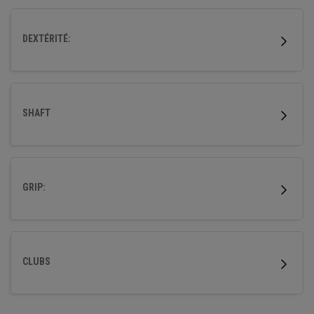
départs de balle plus élevés et facilités, accompagnés
d'une tolérance exceptionnelle et d'une distance incroyable.
DEXTÉRITÉ:
SHAFT
GRIP:
CLUBS