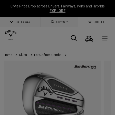
Elyte Price Drop across
Drivers
,
Fairways
,
Irons
and
Hybrids
EXPLORE
CALLAWAY
ODYSSEY
OUTLET
Panier
Recherch
O
Home
Clubs
Fers/Séries Combo
Callaway
Golf