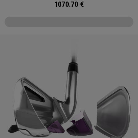
1070.70
€