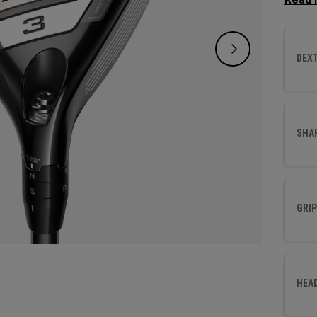
except
DEXT
SHA
GRIP
HEA