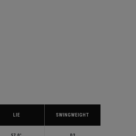
LIE
SWINGWEIGHT
57.0°
D2