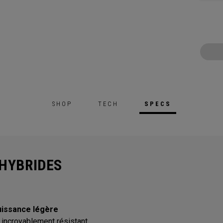
SHOP
TECH
SPECS
HYBRIDES
uissance légère
 incroyablement résistant.