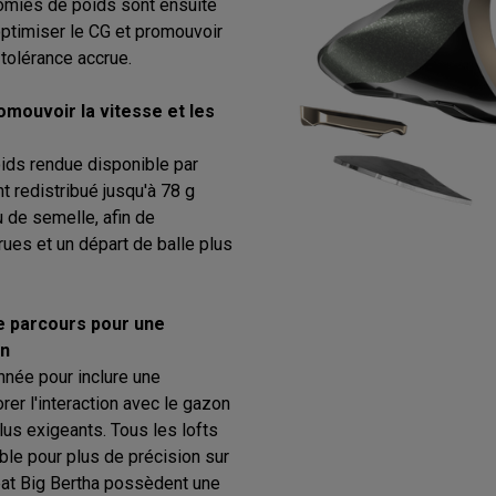
onomies de poids sont ensuite
ptimiser le CG et promouvoir
tolérance accrue.
mouvoir la vitesse et les
oids rendue disponible par
ont redistribué jusqu'à 78 g
u de semelle, afin de
ues et un départ de balle plus
e parcours pour une
on
nnée pour inclure une
rer l'interaction avec le gazon
lus exigeants. Tous les lofts
ble pour plus de précision sur
eat Big Bertha possèdent une