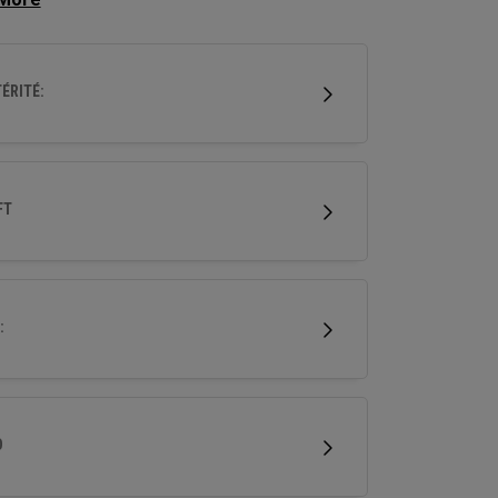
ionnelles sur une variété de coups.
ÉRITÉ:
FT
:
D