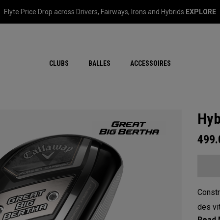
Elyte Price Drop across
Drivers
,
Fairways
,
Irons
and
Hybrids
EXPLORE
CLUBS
BALLES
ACCESSOIRES
Hyb
499
Constru
des vi