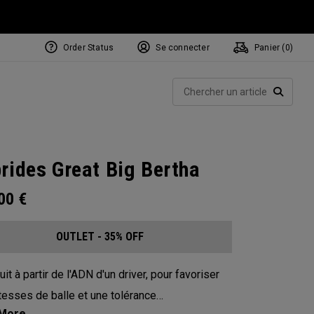
Order Status
Se connecter
Panier (
0
)
Rech
RECHE
rides Great Big Bertha
.00
€
OUTLET - 35% OFF
it à partir de l'ADN d'un driver, pour favoriser
tesses de balle et une tolérance