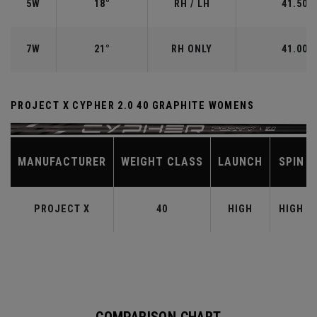
5W
18°
RH / LH
41.50"
7W
21°
RH ONLY
41.00"
PROJECT X CYPHER 2.0 40 GRAPHITE WOMENS
MANUFACTURER
WEIGHT CLASS
LAUNCH
SPIN
PROJECT X
40
HIGH
HIGH