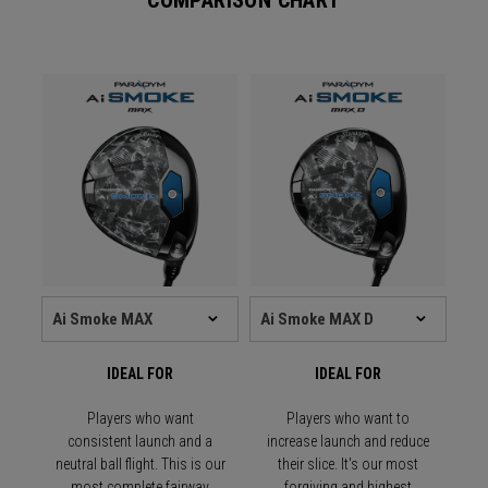
COMPARISON CHART
IDEAL FOR
IDEAL FOR
Players who want
Players who want to
consistent launch and a
increase launch and reduce
neutral ball flight. This is our
their slice. It's our most
most complete fairway
forgiving and highest