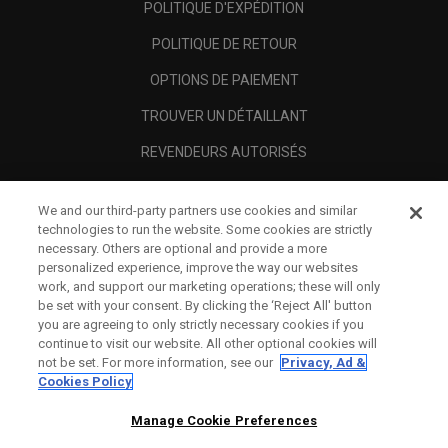
POLITIQUE D'EXPÉDITION
POLITIQUE DE RETOUR
OPTIONS DE PAIEMENT
TROUVER UN DÉTAILLANT
REVENDEURS AUTORISÉS
SCAM AWARENESS
We and our third-party partners use cookies and similar
A PROPOS
technologies to run the website. Some cookies are strictly
necessary. Others are optional and provide a more
MENTIONS LÉGALES
personalized experience, improve the way our websites
work, and support our marketing operations; these will only
be set with your consent. By clicking the ‘Reject All' button
you are agreeing to only strictly necessary cookies if you
continue to visit our website. All other optional cookies will
not be set. For more information, see our
Privacy, Ad &
Cookies Policy
Manage Cookie Preferences