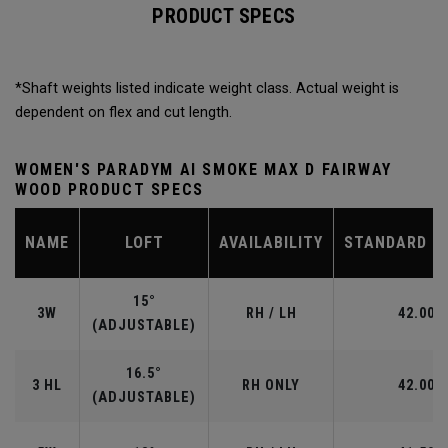
PRODUCT SPECS
*Shaft weights listed indicate weight class. Actual weight is
dependent on flex and cut length.
WOMEN'S PARADYM AI SMOKE MAX D FAIRWAY
WOOD PRODUCT SPECS
NAME
LOFT
AVAILABILITY
STANDARD L
15°
3W
RH / LH
42.00"
(ADJUSTABLE)
16.5°
3 HL
RH ONLY
42.00"
(ADJUSTABLE)