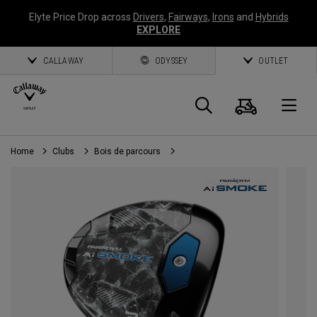
Elyte Price Drop across
Drivers
,
Fairways
,
Irons
and
Hybrids
EXPLORE
CALLAWAY
ODYSSEY
OUTLET
Panier
Recherch
O
Home
Clubs
Bois de parcours
Callaway
Golf