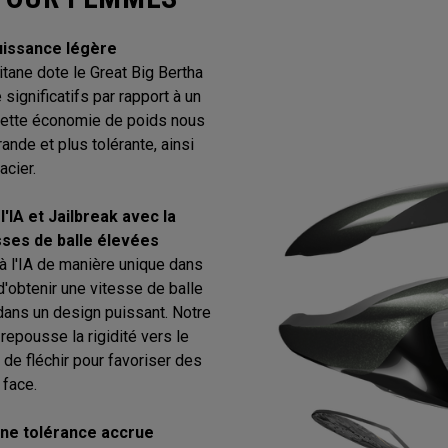
uissance légère
itane dote le Great Big Bertha
significatifs par rapport à un
 Cette économie de poids nous
nde et plus tolérante, ainsi
acier.
'IA et Jailbreak avec la
sses de balle élevées
à l'IA de manière unique dans
d'obtenir une vitesse de balle
dans un design puissant. Notre
repousse la rigidité vers le
 de fléchir pour favoriser des
 face.
une tolérance accrue