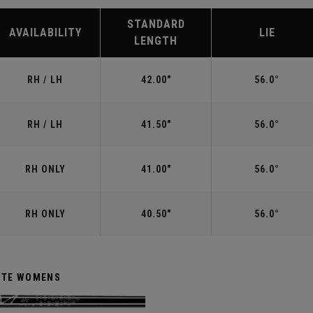
STANDARD
AVAILABILITY
LIE
LENGTH
RH / LH
42.00"
56.0°
RH / LH
41.50"
56.0°
RH ONLY
41.00"
56.0°
RH ONLY
40.50"
56.0°
HITE WOMENS