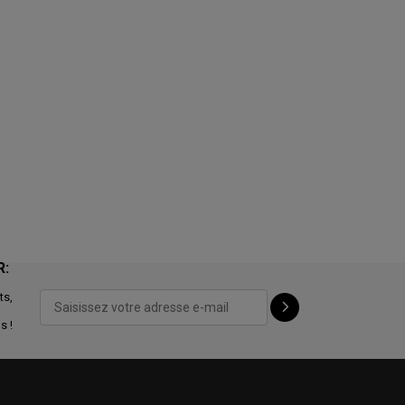
R:
ts,
s !