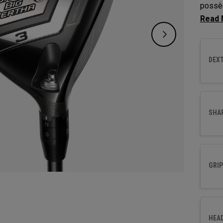
possèd
carbon
d'augm
toléra
DEXT
SHA
GRIP
HEA