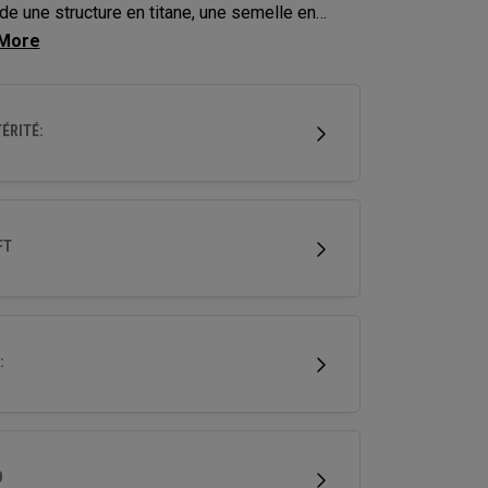
e une structure en titane, une semelle en
e forgé et des poids multi-matériaux, afin
enter les vitesses de balle et d'améliorer la
nce.
ÉRITÉ:
FT
:
D