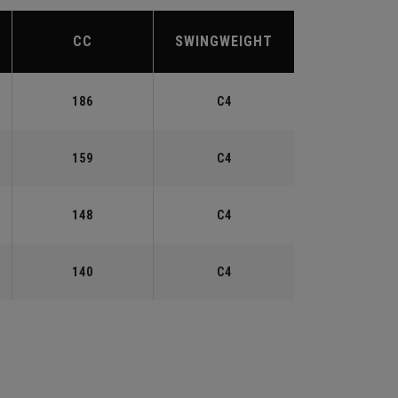
CC
SWINGWEIGHT
186
C4
159
C4
148
C4
140
C4