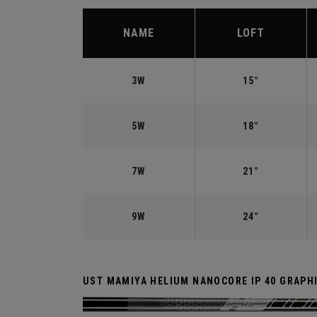
NAME
LOFT
3W
15°
5W
18°
7W
21°
9W
24°
UST MAMIYA HELIUM NANOCORE IP 40 GRAP