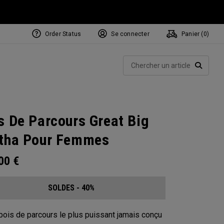
Order Status
Se connecter
Panier (
0
)
Rech
RECHE
s De Parcours Great Big
tha Pour Femmes
.00
€
SOLDES - 40%
bois de parcours le plus puissant jamais conçu