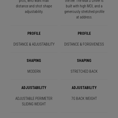
pros, who want max
the tee. The Max D Driver is
distance and shot shape
built with high MOI, and a
adjustability.
generously stretched profile
at address.
PROFILE
PROFILE
DISTANCE & ADJUSTABILITY
DISTANCE & FORGIVENESS
SHAPING
SHAPING
MODERN
STRETCHED BACK
ADJUSTABILITY
ADJUSTABILITY
ADJUSTABLE PERIMETER
7G BACK WEIGHT
SLIDING WEIGHT