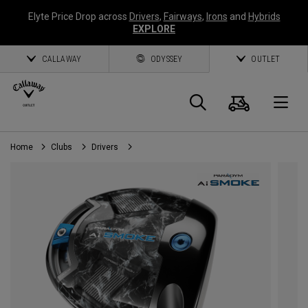
Elyte Price Drop across
Drivers
,
Fairways
,
Irons
and
Hybrids
EXPLORE
CALLAWAY
ODYSSEY
OUTLET
Panier
Recherch
O
Home
Clubs
Drivers
Callaway
Golf