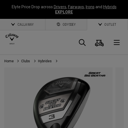
Elyte Price Drop across
Drivers
,
Fairways
,
Irons
and
Hybrids
EXPLORE
CALLAWAY
ODYSSEY
OUTLET
Panier
Recherch
O
Home
Clubs
Hybrides
Callaway
Golf