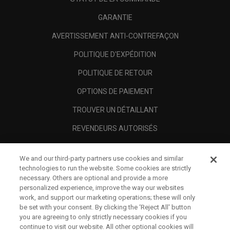
GARANTIE
AVERTISSEMENT ANTI-CONTREFAÇON
POLITIQUE D'EXPÉDITION
POLITIQUE DE RETOUR
OPTIONS DE PAIEMENT
TROUVER UN DÉTAILLANT
REVENDEURS AUTORISÉS
SCAM AWARENESS
We and our third-party partners use cookies and similar
A PROPOS
technologies to run the website. Some cookies are strictly
necessary. Others are optional and provide a more
MENTIONS LÉGALES
personalized experience, improve the way our websites
work, and support our marketing operations; these will only
be set with your consent. By clicking the ‘Reject All' button
you are agreeing to only strictly necessary cookies if you
continue to visit our website. All other optional cookies will