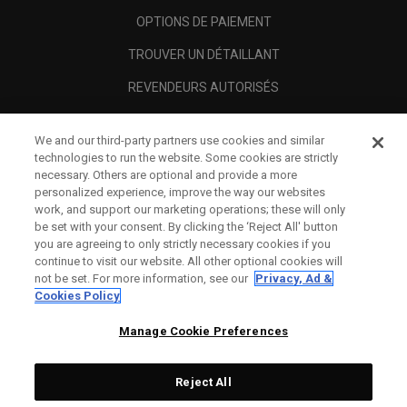
OPTIONS DE PAIEMENT
TROUVER UN DÉTAILLANT
REVENDEURS AUTORISÉS
SCAM AWARENESS
We and our third-party partners use cookies and similar
A PROPOS
technologies to run the website. Some cookies are strictly
necessary. Others are optional and provide a more
MENTIONS LÉGALES
personalized experience, improve the way our websites
work, and support our marketing operations; these will only
be set with your consent. By clicking the ‘Reject All' button
you are agreeing to only strictly necessary cookies if you
continue to visit our website. All other optional cookies will
not be set. For more information, see our
Privacy, Ad &
Cookies Policy
Manage Cookie Preferences
Reject All