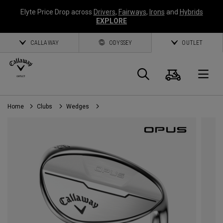
Elyte Price Drop across
Drivers
,
Fairways
,
Irons
and
Hybrids
EXPLORE
CALLAWAY
ODYSSEY
OUTLET
Panier
Recherch
O
Home
Clubs
Wedges
Callaway
Golf