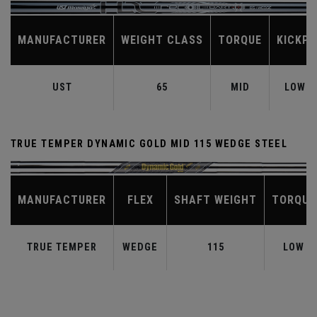
MANUFACTURER
WEIGHT CLASS
TORQUE
KICKPO
UST
65
MID
LOW-M
TRUE TEMPER DYNAMIC GOLD MID 115 WEDGE STEEL
MANUFACTURER
FLEX
SHAFT WEIGHT
TORQUE
TRUE TEMPER
WEDGE
115
LOW