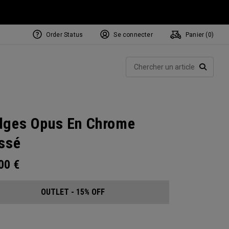
Order Status
Se connecter
Panier (
0
)
Rech
RECHE
ges Opus En Chrome
ssé
.00
€
OUTLET - 15% OFF