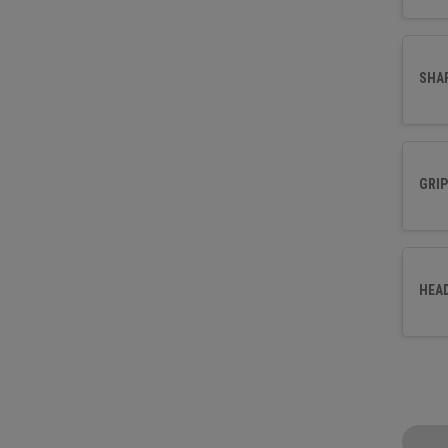
SHA
GRIP
HEA