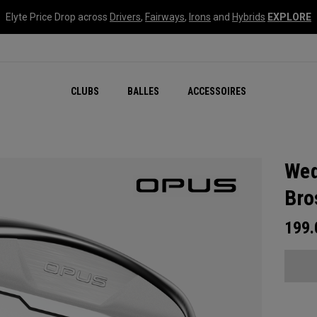
Elyte Price Drop across
Drivers
,
Fairways
,
Irons
and
Hybrids
EXPLORE
CLUBS
BALLES
ACCESSOIRES
Wed
Bro
199