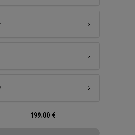
FT
D
199.00
€