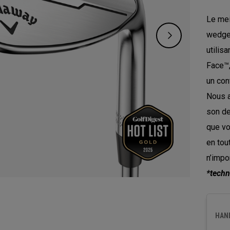
Le mei
wedge,
utilis
Face™,
un con
Nous a
son de
que vo
en tout
n’impo
*techn
HAN