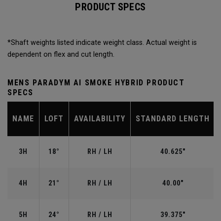
PRODUCT SPECS
*Shaft weights listed indicate weight class. Actual weight is
dependent on flex and cut length.
MENS PARADYM AI SMOKE HYBRID PRODUCT
SPECS
NAME
LOFT
AVAILABILITY
STANDARD LENGTH
3H
18°
RH / LH
40.625"
4H
21°
RH / LH
40.00"
5H
24°
RH / LH
39.375"