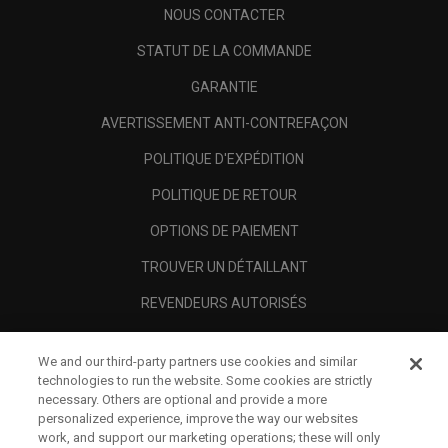
NOUS CONTACTER
STATUT DE LA COMMANDE
GARANTIE
AVERTISSEMENT ANTI-CONTREFAÇON
POLITIQUE D'EXPÉDITION
POLITIQUE DE RETOUR
OPTIONS DE PAIEMENT
TROUVER UN DÉTAILLANT
REVENDEURS AUTORISÉS
SCAM AWARENESS
We and our third-party partners use cookies and similar
A PROPOS
technologies to run the website. Some cookies are strictly
necessary. Others are optional and provide a more
MENTIONS LÉGALES
personalized experience, improve the way our websites
work, and support our marketing operations; these will only