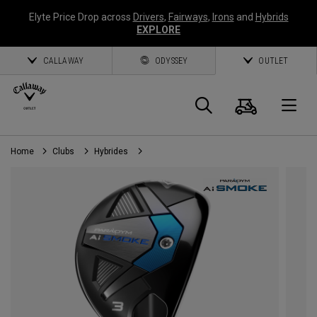
Elyte Price Drop across
Drivers
,
Fairways
,
Irons
and
Hybrids
EXPLORE
CALLAWAY
ODYSSEY
OUTLET
Panier
Recherch
O
Home
Clubs
Hybrides
Callaway
Golf