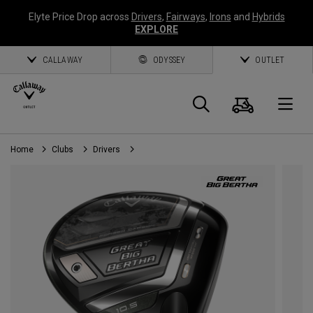
Elyte Price Drop across
Drivers
,
Fairways
,
Irons
and
Hybrids
EXPLORE
CALLAWAY
ODYSSEY
OUTLET
Panier
Recherch
O
Home
Clubs
Drivers
Callaway
Golf