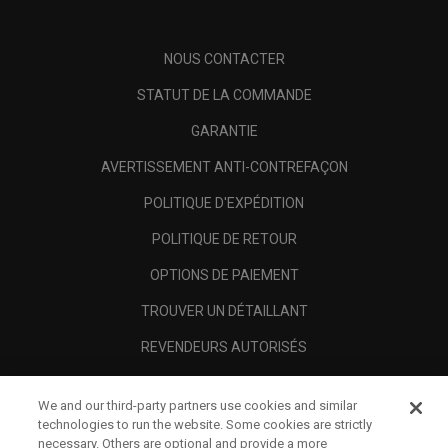
NOUS CONTACTER
STATUT DE LA COMMANDE
GARANTIE
AVERTISSEMENT ANTI-CONTREFAÇON
POLITIQUE D'EXPÉDITION
POLITIQUE DE RETOUR
OPTIONS DE PAIEMENT
TROUVER UN DÉTAILLANT
REVENDEURS AUTORISÉS
SCAM AWARENESS
We and our third-party partners use cookies and similar
A PROPOS
technologies to run the website. Some cookies are strictly
necessary. Others are optional and provide a more