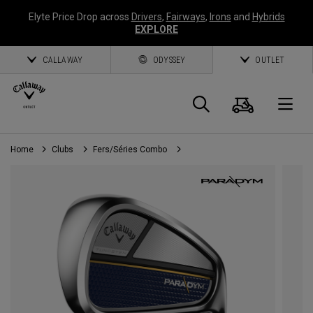
Elyte Price Drop across
Drivers
,
Fairways
,
Irons
and
Hybrids
EXPLORE
CALLAWAY
ODYSSEY
OUTLET
Panier
Recherch
O
Home
Clubs
Fers/Séries Combo
Callaway
Golf