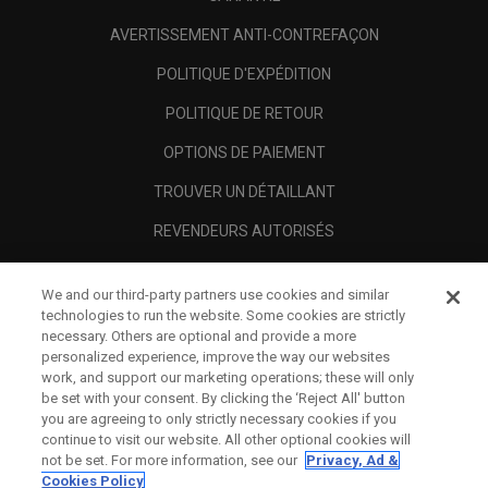
AVERTISSEMENT ANTI-CONTREFAÇON
POLITIQUE D'EXPÉDITION
POLITIQUE DE RETOUR
OPTIONS DE PAIEMENT
TROUVER UN DÉTAILLANT
REVENDEURS AUTORISÉS
SCAM AWARENESS
We and our third-party partners use cookies and similar
A PROPOS
technologies to run the website. Some cookies are strictly
necessary. Others are optional and provide a more
MENTIONS LÉGALES
personalized experience, improve the way our websites
work, and support our marketing operations; these will only
be set with your consent. By clicking the ‘Reject All' button
you are agreeing to only strictly necessary cookies if you
continue to visit our website. All other optional cookies will
not be set. For more information, see our
Privacy, Ad &
Cookies Policy