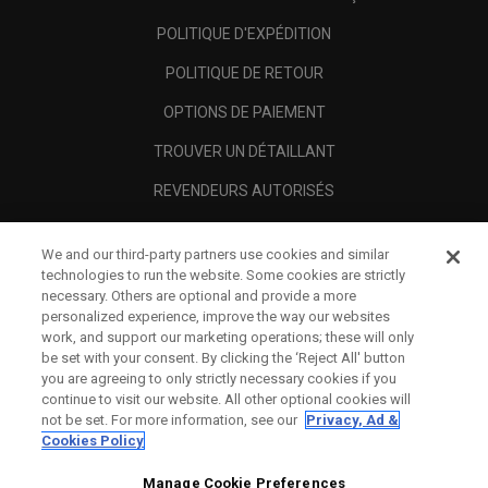
POLITIQUE D'EXPÉDITION
POLITIQUE DE RETOUR
OPTIONS DE PAIEMENT
TROUVER UN DÉTAILLANT
REVENDEURS AUTORISÉS
SCAM AWARENESS
We and our third-party partners use cookies and similar
A PROPOS
technologies to run the website. Some cookies are strictly
necessary. Others are optional and provide a more
MENTIONS LÉGALES
personalized experience, improve the way our websites
work, and support our marketing operations; these will only
be set with your consent. By clicking the ‘Reject All' button
you are agreeing to only strictly necessary cookies if you
continue to visit our website. All other optional cookies will
not be set. For more information, see our
Privacy, Ad &
Cookies Policy
Manage Cookie Preferences