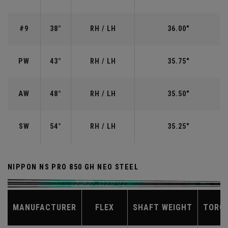
#9
38°
RH / LH
36.00"
PW
43°
RH / LH
35.75"
AW
48°
RH / LH
35.50"
SW
54°
RH / LH
35.25"
NIPPON NS PRO 850 GH NEO STEEL
MANUFACTURER
FLEX
SHAFT WEIGHT
TORQ