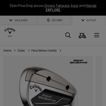
Elyte Price Drop across
Drivers
,
Fairways
,
Irons
and
Hybrids
EXPLORE
CALLAWAY
ODYSSEY
OUTLET
Panier
Recherch
O
Home
Clubs
Fers/Séries Combo
Callaway
Golf