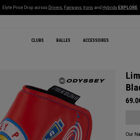
Elyte Price Drop across
Drivers
,
Fairways
,
Irons
and
Hybrids
EXPLORE
CLUBS
BALLES
ACCESSOIRES
Lim
Bla
69.
Our Na