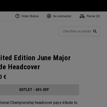
Order Status
Se connecter
Panier (
0
)
Rech
RECHE
ited Edition June Major
de Headcover
00
€
OUTLET - 65% OFF
tional Championship headcover pays tribute to