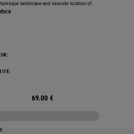
cturesque landscape and seaside location of
 Pines, along with a classic red, white and blue
 that defines this iconic major.
UR:
ITÉ:
69.00
€
R: