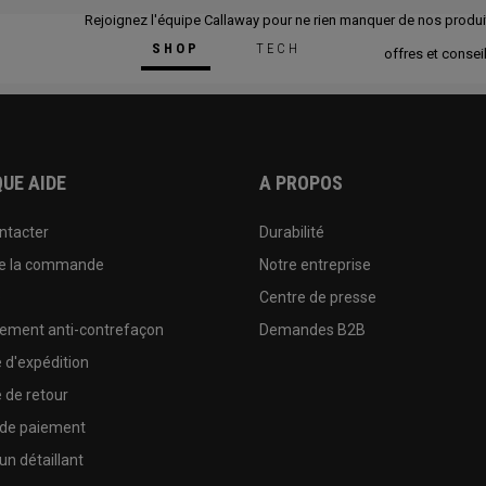
Rejoignez l'équipe Callaway pour ne rien manquer de nos produi
SHOP
TECH
offres et conseil
UE AIDE
A PROPOS
ntacter
Durabilité
de la commande
Notre entreprise
e
Centre de presse
sement anti-contrefaçon
Demandes B2B
e d'expédition
e de retour
 de paiement
un détaillant