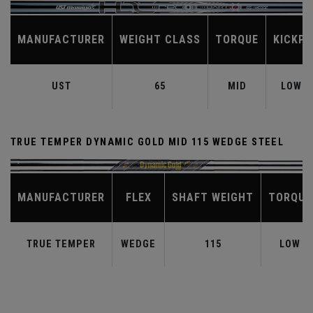
MANUFACTURER
WEIGHT CLASS
TORQUE
KICKPO
UST
65
MID
LOW-M
TRUE TEMPER DYNAMIC GOLD MID 115 WEDGE STEEL
MANUFACTURER
FLEX
SHAFT WEIGHT
TORQUE
TRUE TEMPER
WEDGE
115
LOW