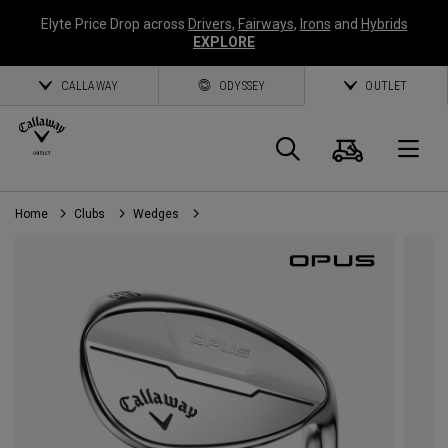
Elyte Price Drop across
Drivers
,
Fairways
,
Irons
and
Hybrids
EXPLORE
CALLAWAY
ODYSSEY
OUTLET
Panier
Recherch
O
Home
Clubs
Wedges
Callaway
Golf