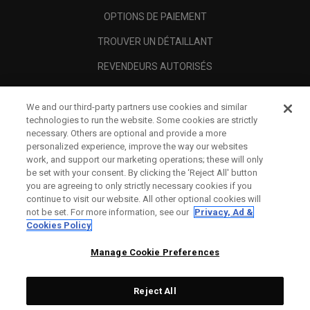
OPTIONS DE PAIEMENT
TROUVER UN DÉTAILLANT
REVENDEURS AUTORISÉS
SCAM AWARENESS
We and our third-party partners use cookies and similar
A PROPOS
technologies to run the website. Some cookies are strictly
necessary. Others are optional and provide a more
MENTIONS LÉGALES
personalized experience, improve the way our websites
work, and support our marketing operations; these will only
be set with your consent. By clicking the ‘Reject All' button
you are agreeing to only strictly necessary cookies if you
continue to visit our website. All other optional cookies will
not be set. For more information, see our
Privacy, Ad &
Cookies Policy
Manage Cookie Preferences
Reject All