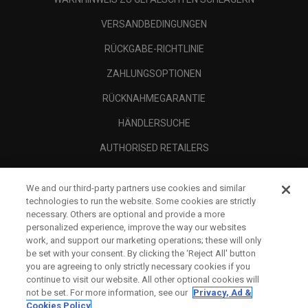
VERSANDBEDINGUNGEN
RÜCKGABE-RICHTLINIE
ZAHLUNGSOPTIONEN
RÜCKNAHMEGARANTIE
HÄNDLERSUCHE
AUTHORISED RETAILERS
SCAM AWARENESS
We and our third-party partners use cookies and similar
UNTERNEHMENSPROFIL
technologies to run the website. Some cookies are strictly
necessary. Others are optional and provide a more
RECHTLICHES-
personalized experience, improve the way our websites
work, and support our marketing operations; these will only
be set with your consent. By clicking the ‘Reject All' button
you are agreeing to only strictly necessary cookies if you
continue to visit our website. All other optional cookies will
not be set. For more information, see our
Privacy, Ad &
Cookies Policy