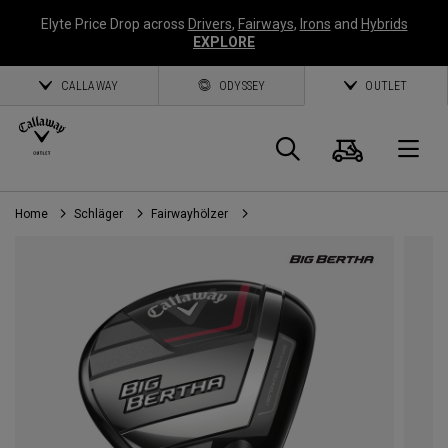
Elyte Price Drop across
Drivers
,
Fairways
,
Irons
and
Hybrids
EXPLORE
CALLAWAY
ODYSSEY
OUTLET
Warenk
Suche
O
Home
Schläger
Fairwayhölzer
Callaway
Golf