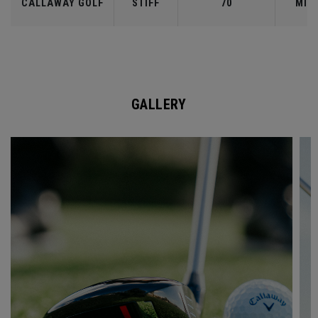
CALLAWAY GOLF
STIFF
70
MID
GALLERY