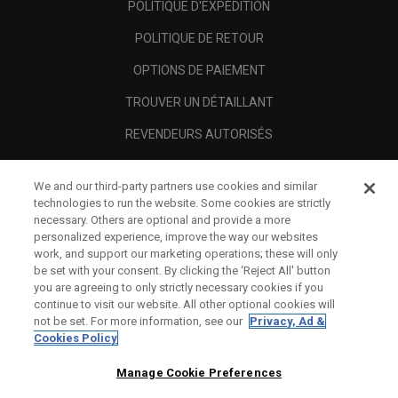
POLITIQUE D'EXPÉDITION
POLITIQUE DE RETOUR
OPTIONS DE PAIEMENT
TROUVER UN DÉTAILLANT
REVENDEURS AUTORISÉS
SCAM AWARENESS
We and our third-party partners use cookies and similar
A PROPOS
technologies to run the website. Some cookies are strictly
necessary. Others are optional and provide a more
MENTIONS LÉGALES
personalized experience, improve the way our websites
work, and support our marketing operations; these will only
be set with your consent. By clicking the ‘Reject All' button
you are agreeing to only strictly necessary cookies if you
continue to visit our website. All other optional cookies will
not be set. For more information, see our
Privacy, Ad &
Cookies Policy
Manage Cookie Preferences