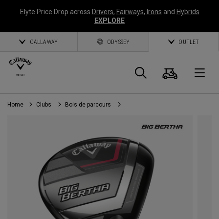
Elyte Price Drop across
Drivers
,
Fairways
,
Irons
and
Hybrids
EXPLORE
CALLAWAY
ODYSSEY
OUTLET
Panier
Recherch
O
Home
Clubs
Bois de parcours
Callaway
Golf