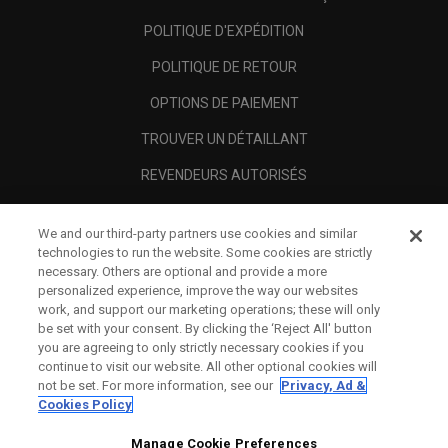
POLITIQUE D'EXPÉDITION
POLITIQUE DE RETOUR
OPTIONS DE PAIEMENT
TROUVER UN DÉTAILLANT
REVENDEURS AUTORISÉS
SCAM AWARENESS
We and our third-party partners use cookies and similar
A PROPOS
technologies to run the website. Some cookies are strictly
necessary. Others are optional and provide a more
MENTIONS LÉGALES
personalized experience, improve the way our websites
work, and support our marketing operations; these will only
be set with your consent. By clicking the ‘Reject All' button
you are agreeing to only strictly necessary cookies if you
continue to visit our website. All other optional cookies will
not be set. For more information, see our
Privacy, Ad &
Cookies Policy
Manage Cookie Preferences