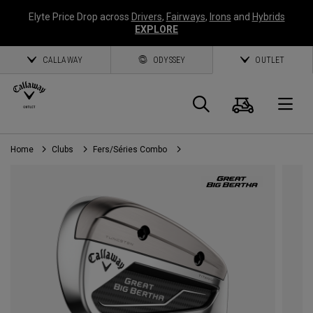
Elyte Price Drop across
Drivers
,
Fairways
,
Irons
and
Hybrids
EXPLORE
CALLAWAY
ODYSSEY
OUTLET
Panier
Recherch
O
Home
Clubs
Fers/Séries Combo
Callaway
Golf