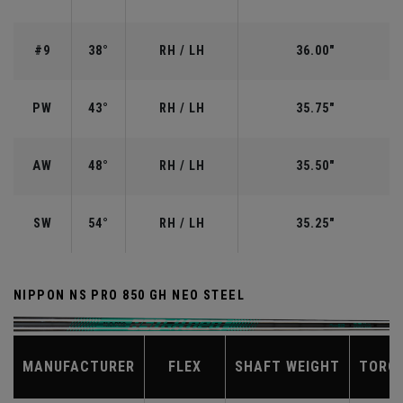
#9
38°
RH / LH
36.00"
PW
43°
RH / LH
35.75"
AW
48°
RH / LH
35.50"
SW
54°
RH / LH
35.25"
NIPPON NS PRO 850 GH NEO STEEL
MANUFACTURER
FLEX
SHAFT WEIGHT
TORQ