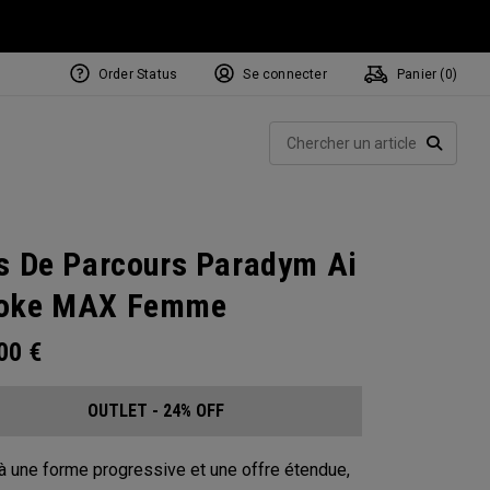
Order Status
Se connecter
Panier (
0
)
Rech
RECHE
s De Parcours Paradym Ai
oke MAX Femme
.00
€
OUTLET - 24% OFF
à une forme progressive et une offre étendue,