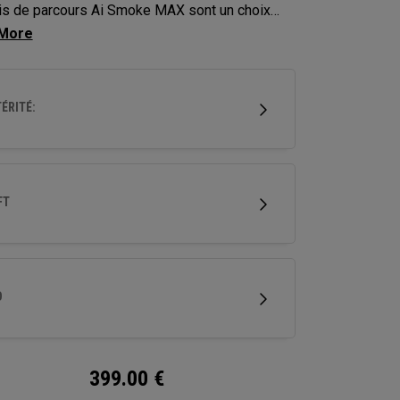
is de parcours Ai Smoke MAX sont un choix
ournable pour les golfeurs qui recherchent un
de décollage régulier avec un vol de balle
.
ÉRITÉ:
FT
D
399.00
€