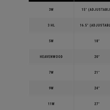
3W
15° (ADJUSTABL
3 HL
16.5° (ADJUSTAB
5W
18°
HEAVENWOOD
20°
7W
21°
9W
24°
11W
27°