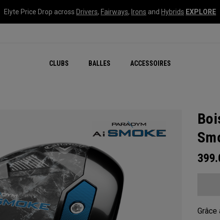
Elyte Price Drop across
Drivers
,
Fairways
,
Irons
and
Hybrids
EXPLORE
CLUBS
BALLES
ACCESSOIRES
Boi
Sm
399
Grâce 