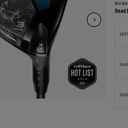
les bo
incont
angle 
neutre
DEXT
SHA
HEA