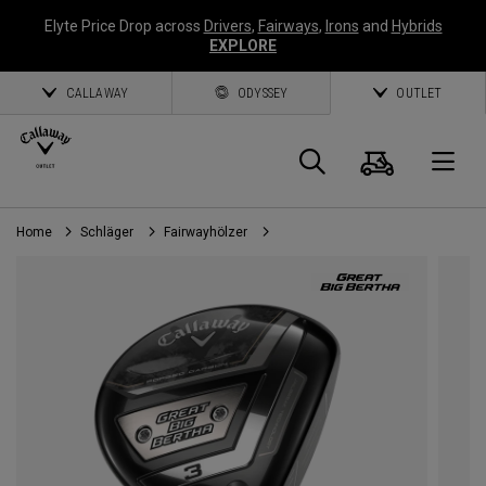
Elyte Price Drop across
Drivers
,
Fairways
,
Irons
and
Hybrids
EXPLORE
CALLAWAY
ODYSSEY
OUTLET
Warenk
Suche
O
Home
Schläger
Fairwayhölzer
Callaway
Golf