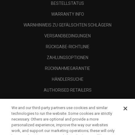
BESTELLSTATUS
WARRANTY INFO
WARNHINWEIS ZU GEFÄLSCHTEN SCHLÄGERN
VERSANDBEDINGUNGEN
RÜCKGABE-RICHTLINIE
ZAHLUNGSOPTIONEN
RÜCKNAHMEGARANTIE
HÄNDLERSUCHE
AUTHORISED RETAILERS
SCAM AWARENESS
We and our third-party partners use cookies and similar
UNTERNEHMENSPROFIL
technologies to run the website. Some cookies are strictly
necessary. Others are optional and provide a more
RECHTLICHES-
personalized experience, improve the way our websites
work, and support our marketing operations; these will only