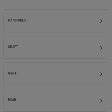
Materialien, um die Ballgeschwindigkeit zu erhöhen und die
Fehlerverzeihung zu verbessern.
HÄNDIGKEIT:
SHAFT
GRIFF:
HEAD