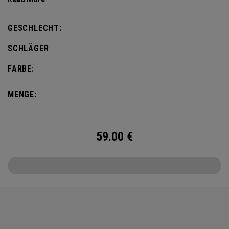
Design verleiht einen Hauch von lokalem Flair und enthält
auch Kiefernnadeln und Kiefernzapfen, eine Hommage an
GESCHLECHT:
die ikonische Landschaft von Pinehurst Nr. 2.
SCHLÄGER
FARBE:
MENGE:
59.00
€