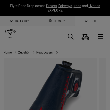
Elyte Price Drop across
Drivers
,
Fairways
,
Irons
and
Hybrids
EXPLORE
CALLAWAY
ODYSSEY
OUTLET
Warenk
Suche
O
Home
Zubehör
Headcovers
Callaway
Golf