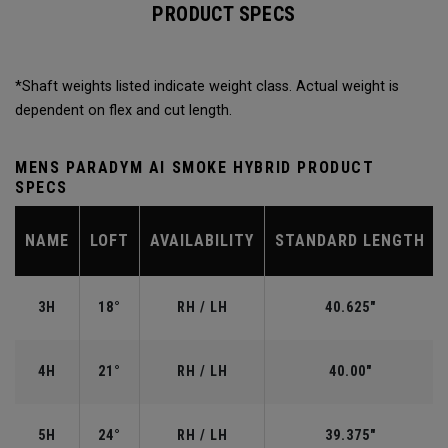
PRODUCT SPECS
*Shaft weights listed indicate weight class. Actual weight is
dependent on flex and cut length.
MENS PARADYM AI SMOKE HYBRID PRODUCT
SPECS
NAME
LOFT
AVAILABILITY
STANDARD LENGTH
3H
18°
RH / LH
40.625"
4H
21°
RH / LH
40.00"
5H
24°
RH / LH
39.375"