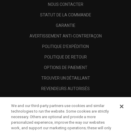
NOUS CONTACTER
STATUT DE LA COMMANDE
GARANTIE
AVERTISSEMENT ANTI-CONTREFAÇON
POLITIQUE D'EXPÉDITION
POLITIQUE DE RETOUR
OPTIONS DE PAIEMENT
TROUVER UN DÉTAILLANT
REVENDEURS AUTORISÉS
SCAM AWARENESS
We and our third-party partners use cookies and similar
A PROPOS
technologies to run the website. Some cookies are strictly
necessary. Others are optional and provide a more
MENTIONS LÉGALES
personalized experience, improve the way our websites
work, and support our marketing operations; these will only