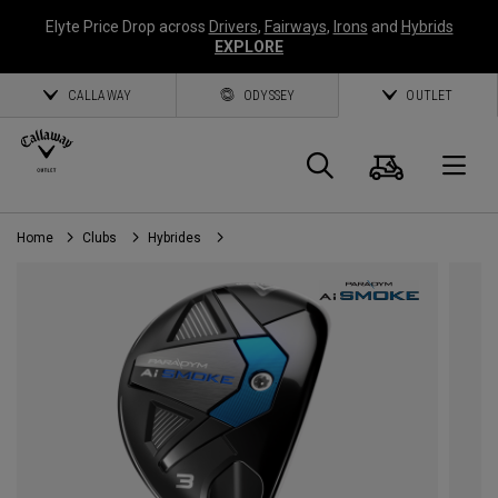
Elyte Price Drop across
Drivers
,
Fairways
,
Irons
and
Hybrids
EXPLORE
CALLAWAY
ODYSSEY
OUTLET
Panier
Recherch
O
Home
Clubs
Hybrides
Callaway
Golf