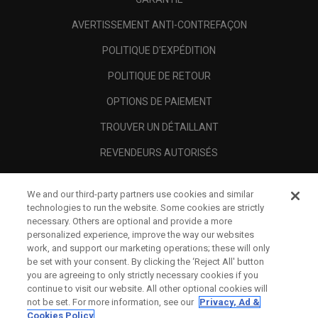
AVERTISSEMENT ANTI-CONTREFAÇON
POLITIQUE D'EXPÉDITION
POLITIQUE DE RETOUR
OPTIONS DE PAIEMENT
TROUVER UN DÉTAILLANT
REVENDEURS AUTORISÉS
SCAM AWARENESS
We and our third-party partners use cookies and similar
A PROPOS
technologies to run the website. Some cookies are strictly
necessary. Others are optional and provide a more
MENTIONS LÉGALES
personalized experience, improve the way our websites
work, and support our marketing operations; these will only
be set with your consent. By clicking the ‘Reject All' button
you are agreeing to only strictly necessary cookies if you
continue to visit our website. All other optional cookies will
not be set. For more information, see our
Privacy, Ad &
Cookies Policy