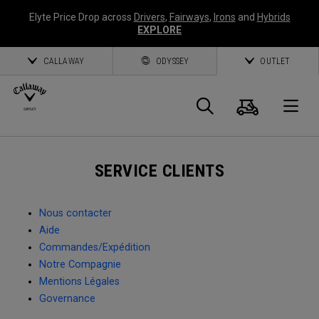
Elyte Price Drop across
Drivers
,
Fairways
,
Irons
and
Hybrids
EXPLORE
CALLAWAY
ODYSSEY
OUTLET
Panier
Recherch
O
Callaway
SERVICE CLIENTS
Golf
Nous contacter
Aide
Commandes/Expédition
Notre Compagnie
Mentions Légales
Governance