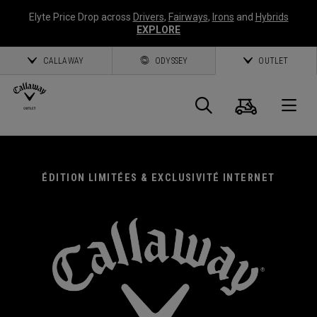
Elyte Price Drop across
Drivers
,
Fairways
,
Irons
and
Hybrids
EXPLORE
CALLAWAY
ODYSSEY
OUTLET
Panier
Recherch
O
Callaway
Golf
ÉDITION LIMITÉES & EXCLUSIVITÉ INTERNET
EXCLUSIVITÉS CALLAWAY