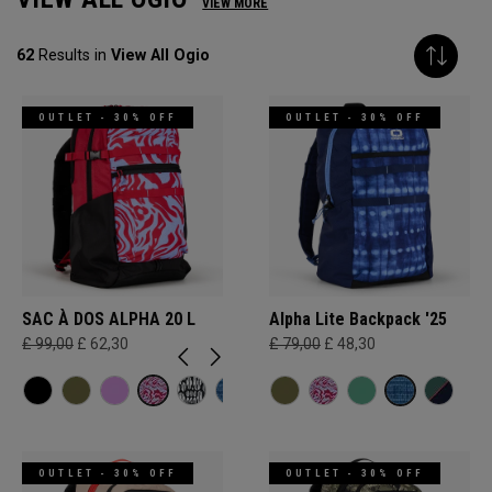
VIEW MORE
62
Results in
View All Ogio
OUTLET - 30% OFF
OUTLET - 30% OFF
SAC À DOS ALPHA 20 L
Alpha Lite Backpack '25
£ 99,00
£ 62,30
£ 79,00
£ 48,30
OUTLET - 30% OFF
OUTLET - 30% OFF