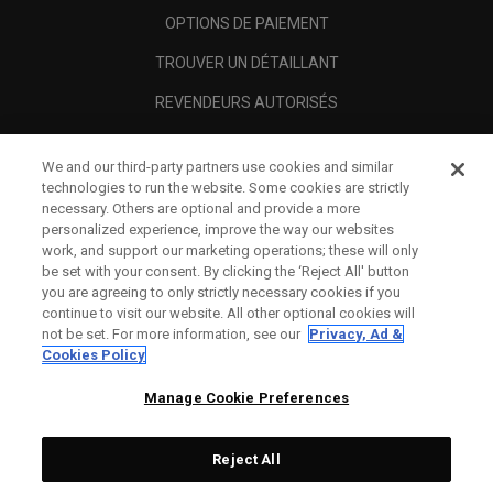
OPTIONS DE PAIEMENT
TROUVER UN DÉTAILLANT
REVENDEURS AUTORISÉS
SCAM AWARENESS
We and our third-party partners use cookies and similar
A PROPOS
technologies to run the website. Some cookies are strictly
necessary. Others are optional and provide a more
MENTIONS LÉGALES
personalized experience, improve the way our websites
work, and support our marketing operations; these will only
be set with your consent. By clicking the ‘Reject All' button
you are agreeing to only strictly necessary cookies if you
continue to visit our website. All other optional cookies will
not be set. For more information, see our
Privacy, Ad &
Cookies Policy
Manage Cookie Preferences
Reject All