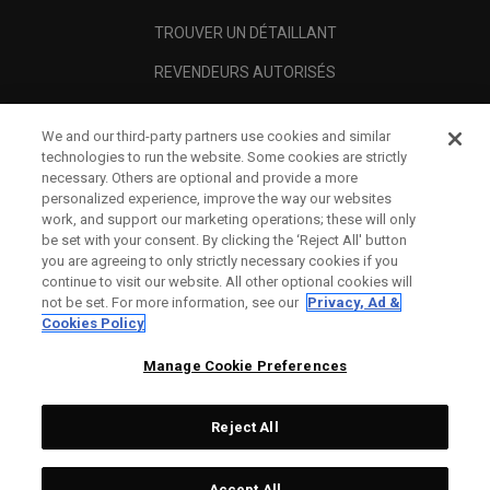
TROUVER UN DÉTAILLANT
REVENDEURS AUTORISÉS
SCAM AWARENESS
We and our third-party partners use cookies and similar
A PROPOS
technologies to run the website. Some cookies are strictly
necessary. Others are optional and provide a more
MENTIONS LÉGALES
personalized experience, improve the way our websites
work, and support our marketing operations; these will only
be set with your consent. By clicking the ‘Reject All' button
you are agreeing to only strictly necessary cookies if you
continue to visit our website. All other optional cookies will
not be set. For more information, see our
Privacy, Ad &
Cookies Policy
Manage Cookie Preferences
Reject All
©
2026
Topgolf Callaway Brands.
Accept All