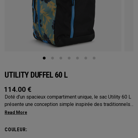
UTILITY DUFFEL 60 L
114.00
€
Doté d’un spacieux compartiment unique, le sac Utility 60 L
présente une conception simple inspirée des traditionnels
sacs marins militaires. Avec sa capacité de 60 L, le format
moyen de cette collection constitue le modèle le plus
polyvalent. Il est assez grand pour vous accompagner dans
COULEUR:
toutes vos aventures sans être trop encombrant lors de