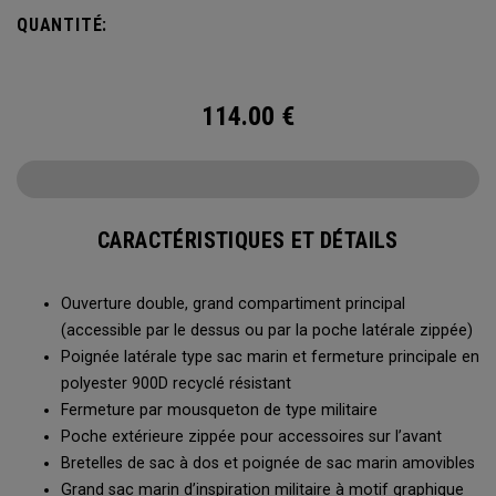
vos déplacements. Que vous partiez sur une longue
QUANTITÉ:
randonnée, une sortie de plongée ou pour ranger votre
équipement en hiver, le sac marin Utility Duffel 60 L vous
semblera sans fond.
114.00
€
CARACTÉRISTIQUES ET DÉTAILS
Ouverture double, grand compartiment principal
(accessible par le dessus ou par la poche latérale zippée)
Poignée latérale type sac marin et fermeture principale en
polyester 900D recyclé résistant
Fermeture par mousqueton de type militaire
Poche extérieure zippée pour accessoires sur l’avant
Bretelles de sac à dos et poignée de sac marin amovibles
Grand sac marin d’inspiration militaire à motif graphique