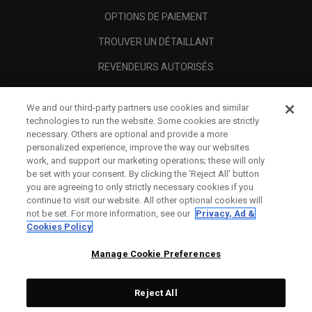
OPTIONS DE PAIEMENT
TROUVER UN DÉTAILLANT
REVENDEURS AUTORISÉS
SCAM AWARENESS
We and our third-party partners use cookies and similar
A PROPOS
technologies to run the website. Some cookies are strictly
necessary. Others are optional and provide a more
MENTIONS LÉGALES
personalized experience, improve the way our websites
work, and support our marketing operations; these will only
be set with your consent. By clicking the ‘Reject All' button
you are agreeing to only strictly necessary cookies if you
continue to visit our website. All other optional cookies will
not be set. For more information, see our
Privacy, Ad &
Cookies Policy
Manage Cookie Preferences
Reject All