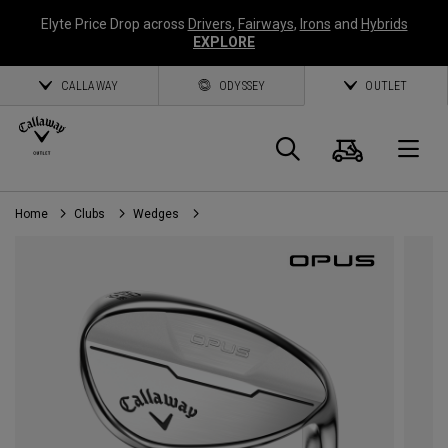
Elyte Price Drop across
Drivers
,
Fairways
,
Irons
and
Hybrids
EXPLORE
CALLAWAY
ODYSSEY
OUTLET
Panier
Recherch
O
Home
Clubs
Wedges
Callaway
Golf