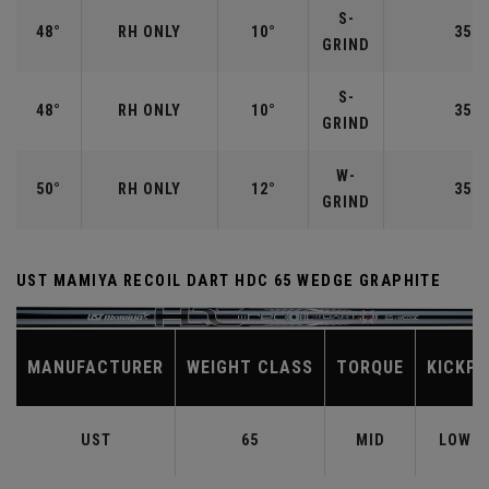
S-
48°
RH ONLY
10°
35.7
GRIND
S-
48°
RH ONLY
10°
35.7
GRIND
W-
50°
RH ONLY
12°
35.5
GRIND
UST MAMIYA RECOIL DART HDC 65 WEDGE GRAPHITE
MANUFACTURER
WEIGHT CLASS
TORQUE
KICKPO
UST
65
MID
LOW-M