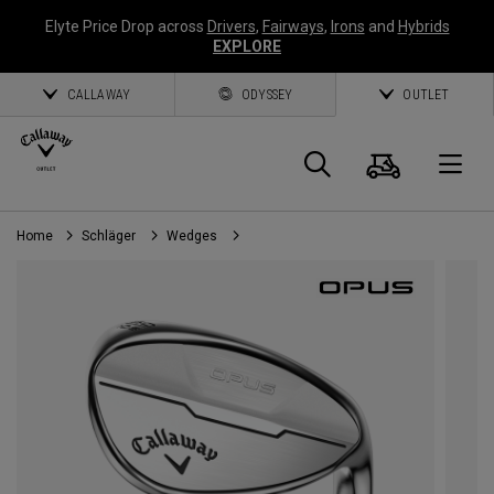
Elyte Price Drop across
Drivers
,
Fairways
,
Irons
and
Hybrids
EXPLORE
CALLAWAY
ODYSSEY
OUTLET
Warenk
Suche
O
Home
Schläger
Wedges
Callaway
Golf