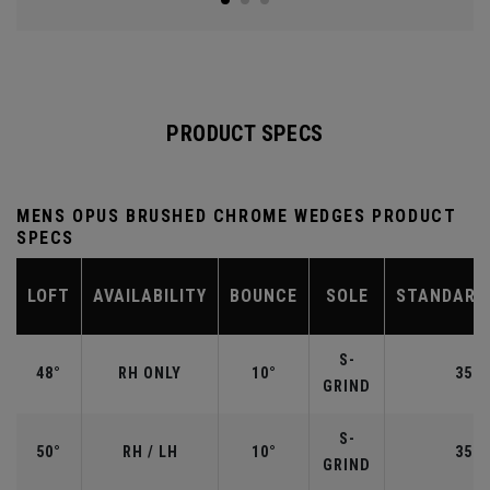
PRODUCT SPECS
MENS OPUS BRUSHED CHROME WEDGES PRODUCT
SPECS
LOFT
AVAILABILITY
BOUNCE
SOLE
STANDARD
S-
48°
RH ONLY
10°
35.7
GRIND
S-
50°
RH / LH
10°
35.5
GRIND