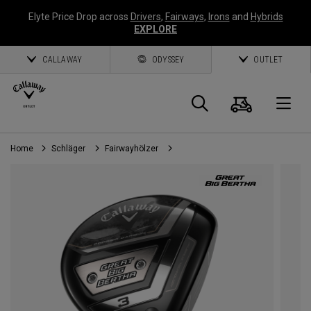
Elyte Price Drop across
Drivers
,
Fairways
,
Irons
and
Hybrids
EXPLORE
CALLAWAY
ODYSSEY
OUTLET
Warenk
Suche
O
Home
Schläger
Fairwayhölzer
Callaway
Golf