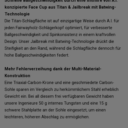
Schnelle Ballgeschwindigkeit durch eine mithilfe von A.I.
konzipierte Face Cup aus Titan & Jailbreak mit Batwing-
Technologie
Die Titan-Schlagfläche ist auf einzigartige Weise durch A.I. für
jeden Fairwayholz-Schlägerkopf optimiert, für verbesserte
Ballgeschwindigkeit und Spinkonsistenz in einem kraftvollen
Design. Unser Jailbreak mit Batwing-Technologie drückt die
Steifigkeit an den Rand, während die Schlagfläche dennoch für
hohe Ballgeschwindigkeiten federt.
Mehr Fehlerverzeihung dank der Multi-Material-
Konstruktion
Eine Triaxial-Carbon-Krone und eine geschmiedete Carbon-
Sohle sparen im Vergleich zu herkömmlichem Stahl erheblich
Gewicht ein. Bei all diesem frei verfügbaren Gewicht haben
unsere Ingenieure 50 g internes Tungsten und eine 15 g
schwere Stahlplatte an der Sohle eingesetzt, um einen
leichteren, höheren Abschlag zu ermöglichen.