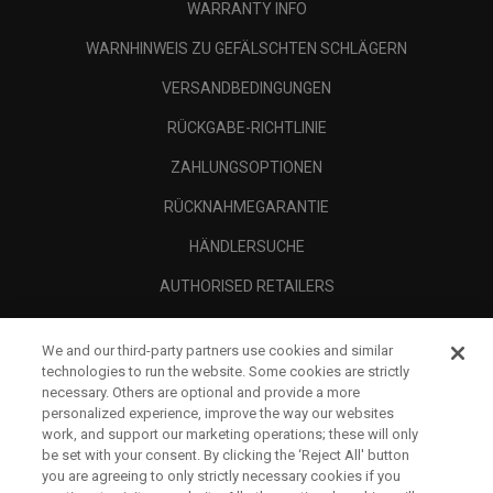
WARRANTY INFO
WARNHINWEIS ZU GEFÄLSCHTEN SCHLÄGERN
VERSANDBEDINGUNGEN
RÜCKGABE-RICHTLINIE
ZAHLUNGSOPTIONEN
RÜCKNAHMEGARANTIE
HÄNDLERSUCHE
AUTHORISED RETAILERS
SCAM AWARENESS
We and our third-party partners use cookies and similar
UNTERNEHMENSPROFIL
technologies to run the website. Some cookies are strictly
necessary. Others are optional and provide a more
RECHTLICHES-
personalized experience, improve the way our websites
work, and support our marketing operations; these will only
be set with your consent. By clicking the ‘Reject All' button
you are agreeing to only strictly necessary cookies if you