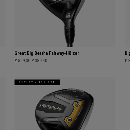
Great Big Bertha Fairway-Hölzer
Bi
£ 599,00
£ 389,40
£ 
OUTLET - 25% OFF