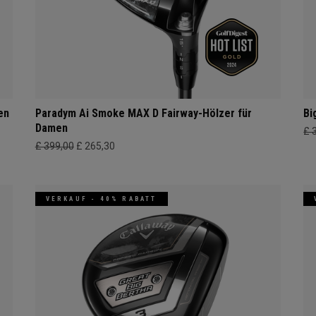
en
Paradym Ai Smoke MAX D Fairway-Hölzer für
Bi
Damen
£ 
£ 399,00
£ 265,30
VERKAUF - 40% RABATT