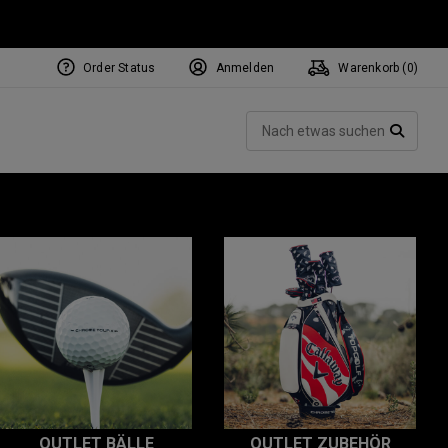
Order Status
Anmelden
Warenkorb (
0
)
Such
SUCH
OUTLET BÄLLE
OUTLET ZUBEHÖR