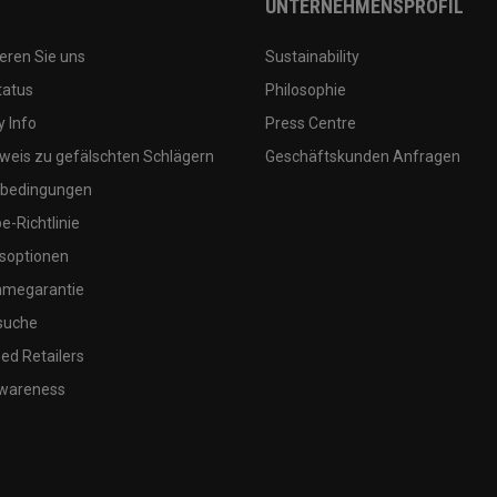
UNTERNEHMENSPROFIL
eren Sie uns
Sustainability
tatus
Philosophie
 Info
Press Centre
weis zu gefälschten Schlägern
Geschäftskunden Anfragen
bedingungen
-Richtlinie
soptionen
megarantie
suche
ed Retailers
wareness