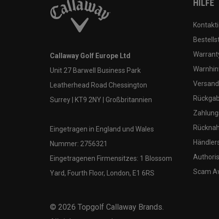
HILFE
Kontakti
Bestells
Warranty
Callaway Golf Europe Ltd
Warnhin
Unit 27 Barwell Business Park
Versand
Leatherhead Road Chessington
Rückgabe
Surrey | KT9 2NY | Großbritannien
Zahlung
Rücknah
Eingetragen in England und Wales
Händler
Nummer: 2756321
Authoris
Eingetragenen Firmensitzes: 1 Blossom
Scam A
Yard, Fourth Floor, London, E1 6RS
©
2026
Topgolf Callaway Brands.