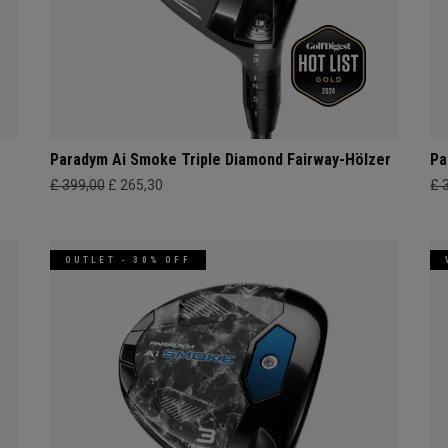
Paradym Ai Smoke Triple Diamond Fairway-Hölzer
Pa
£ 399,00
£ 265,30
£ 
OUTLET - 30% OFF