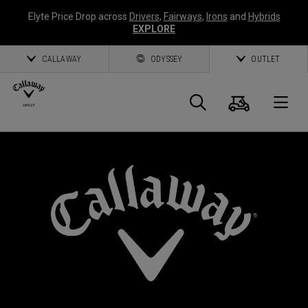
Elyte Price Drop across
Drivers
,
Fairways
,
Irons
and
Hybrids
EXPLORE
CALLAWAY
ODYSSEY
OUTLET
Warenk
Suche
O
Callaway
Golf