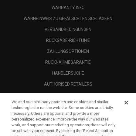
WARRANTY INFO
WARNHINWEIS ZU GEFÄLSCHTEN SCHLÄGERN
VERSANDBEDINGUNGEN
RÜCKGABE-RICHTLINIE
ZAHLUNGSOPTIONEN
RÜCKNAHMEGARANTIE
HÄNDLERSUCHE
AUTHORISED RETAILERS
SCAM AWARENESS
We and our third-party partners use cookies and similar
UNTERNEHMENSPROFIL
technologies to run the website. Some cookies are strictly
necessary. Others are optional and provide a more
RECHTLICHES-
personalized experience, improve the way our websites
work, and support our marketing operations; these will only
be set with your consent. By clicking the ‘Reject All' button