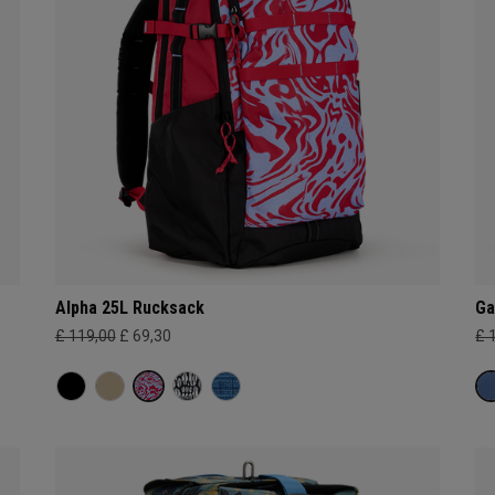
Alpha 25L Rucksack
Ga
£ 119,00
£ 69,30
£ 