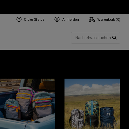
Order Status
Anmelden
Warenkorb (
0
)
Such
SUCH