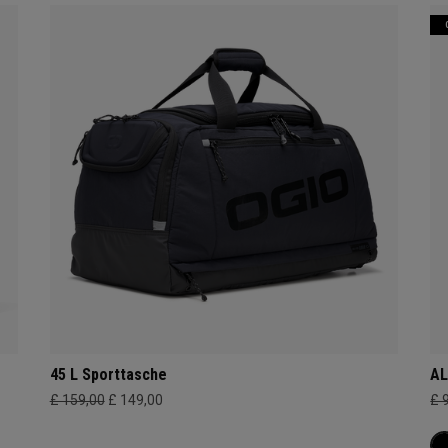
45 L Sporttasche
AL
£ 159,00
£ 149,00
£ 