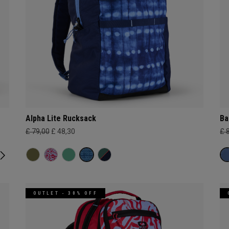
Alpha Lite Rucksack
Ba
£ 79,00
£ 48,30
£ 
OUTLET - 30% OFF