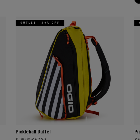
OUTLET - 30% OFF
Pickleball Duffel
Pi
£ 99,00
£ 62,30
£ 