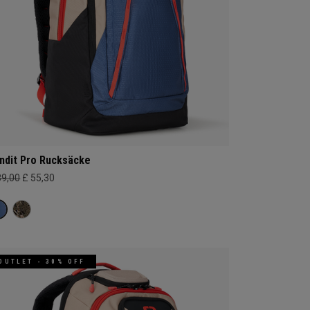
ndit Pro Rucksäcke
89,00
£ 55,30
OUTLET - 30% OFF