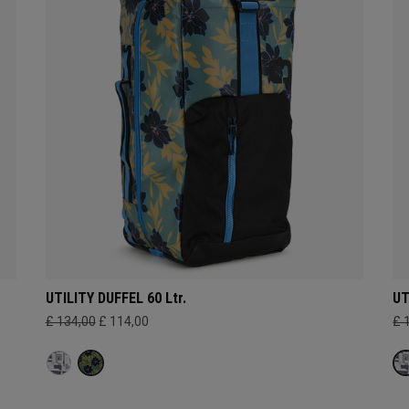
UTILITY DUFFEL 60 Ltr.
UT
£ 134,00
£ 114,00
£ 