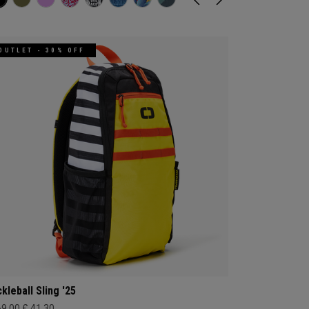
OUTLET - 30% OFF
ckleball Sling '25
69,00
£ 41,30