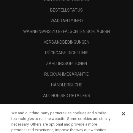
BESTELLSTATUS
WARRANTY INFO
WARNHINWEIS ZU GEFÄLSCHTEN SCHLÄGERN
VERSANDBEDINGUNGEN
RÜCKGABE-RICHTLINIE
ZAHLUNGSOPTIONEN
RÜCKNAHMEGARANTIE
HÄNDLERSUCHE
AUTHORISED RETAILERS
SCAM AWARENESS
We and our third-party partners use cookies and similar
UNTERNEHMENSPROFIL
technologies to run the website. Some cookies are strictly
necessary. Others are optional and provide a more
RECHTLICHES-
personalized experience, improve the way our websites