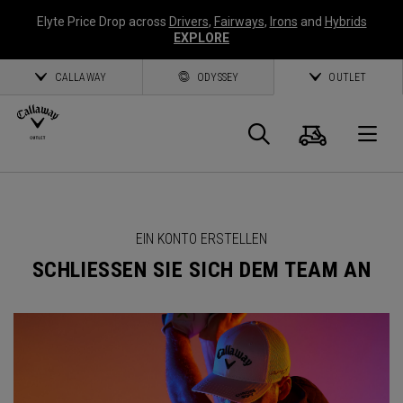
Elyte Price Drop across
Drivers
,
Fairways
,
Irons
and
Hybrids
EXPLORE
CALLAWAY
ODYSSEY
OUTLET
Warenk
Suche
O
Callaway
Golf
EIN KONTO ERSTELLEN
SCHLIESSEN SIE SICH DEM TEAM AN