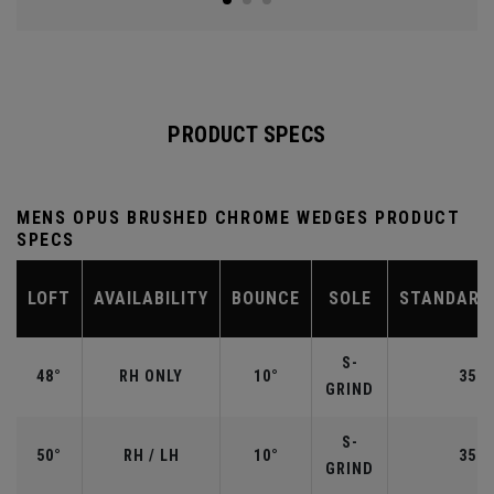
PRODUCT SPECS
MENS OPUS BRUSHED CHROME WEDGES PRODUCT
SPECS
LOFT
AVAILABILITY
BOUNCE
SOLE
STANDARD
S-
48°
RH ONLY
10°
35.7
GRIND
S-
50°
RH / LH
10°
35.5
GRIND