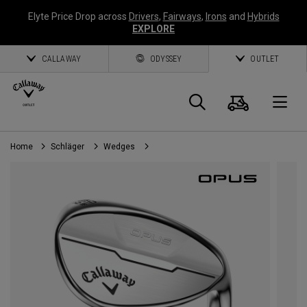
Elyte Price Drop across
Drivers
,
Fairways
,
Irons
and
Hybrids
EXPLORE
CALLAWAY
ODYSSEY
OUTLET
Warenk
Suche
O
Home
Schläger
Wedges
Callaway
Golf