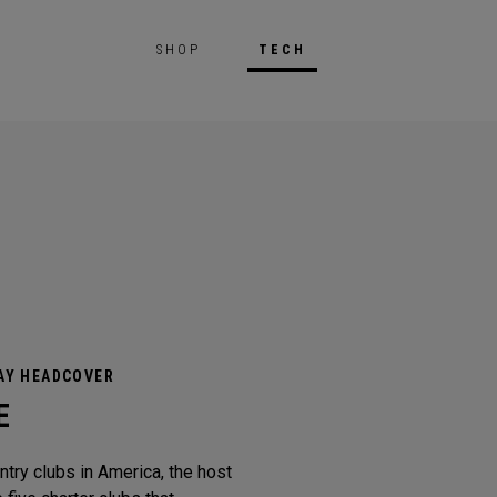
SHOP
TECH
AY HEADCOVER
E
try clubs in America, the host