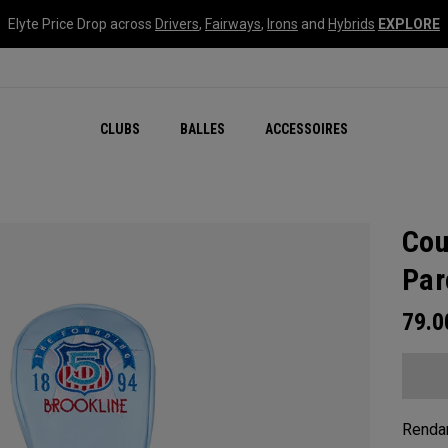
Elyte Price Drop across
Drivers
,
Fairways
,
Irons
and
Hybrids
EXPLORE
CLUBS
BALLES
ACCESSOIRES
Cou
Par
79.
Rendan