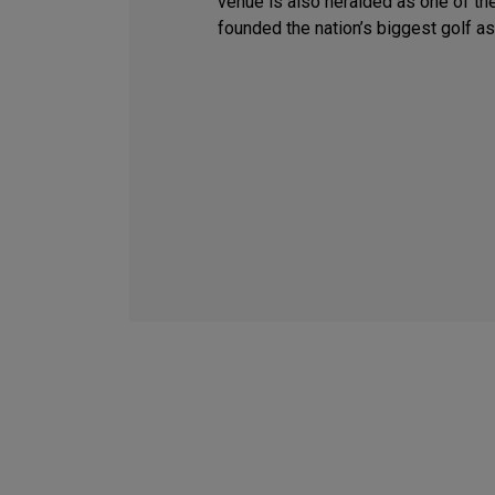
venue is also heralded as one of the
founded the nation’s biggest golf as