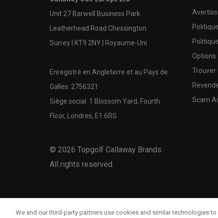
Avertis
Unit 27 Barwell Business Park
Politiqu
Leatherhead Road Chessington
Politiqu
Surrey | KT9 2NY | Royaume-Uni
Options
Trouver 
Enregistré en Angleterre et au Pays de
Revende
Galles: 2756321
Scam A
Siège social: 1 Blossom Yard, Fourth
Floor, Londres, E1 6RS
©
2026
Topgolf Callaway Brands.
All rights reserved.
We and our third-party partners use cookies and similar technologies to 