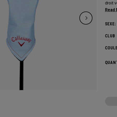
droit v
célèbre
SEXE:
CLUB
COULE
QUANT