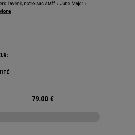
ers l'avenir, notre sac staff « June Major »
 le riche patrimoine de la ville hôte.
UR:
ITÉ:
79.00
€