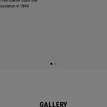
 five charter clubs that
sociation in 1894.
GALLERY