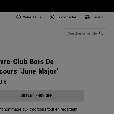
Order Status
Se connecter
Panier (
0
)
Rech
RECHE
vre-Club Bois De
cours ‘June Major’
00
€
OUTLET - 40% OFF
t hommage aux traditions tout en regardant