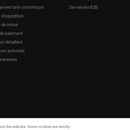
sement anti-contrefaçon
Demandes B2B
e d'expédition
e de retour
 de paiement
un détaillant
urs autorisés
wareness
run the website. Some cookies are strictly