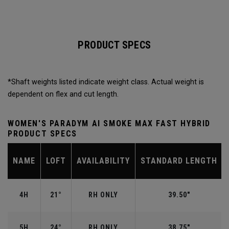
PRODUCT SPECS
*Shaft weights listed indicate weight class. Actual weight is
dependent on flex and cut length.
WOMEN'S PARADYM AI SMOKE MAX FAST HYBRID
PRODUCT SPECS
NAME
LOFT
AVAILABILITY
STANDARD LENGTH
4H
21°
RH ONLY
39.50"
5H
24°
RH ONLY
38.75"