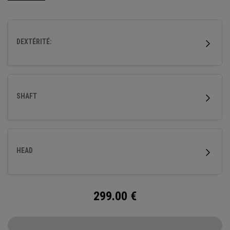
une distance maximale et un étalonnage adapté.
DEXTÉRITÉ:
SHAFT
HEAD
299.00
€