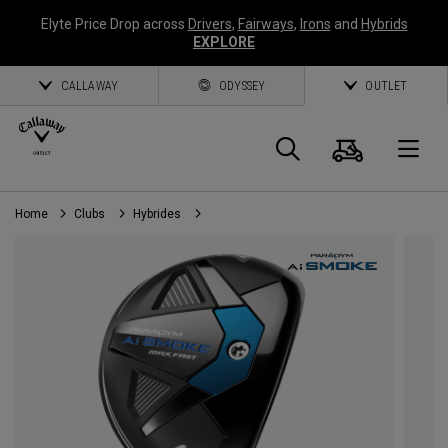
Elyte Price Drop across
Drivers
,
Fairways
,
Irons
and
Hybrids
EXPLORE
CALLAWAY
ODYSSEY
OUTLET
Panier
Recherch
O
Home
Clubs
Hybrides
Callaway
Golf