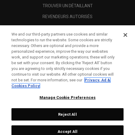
TROUVER UN DÉTAILLANT
REVENDEURS AUTORISÉS
SCAM AWARENESS
We and our third-party partners use cookies and similar
A PROPOS
technologies to run the website. Some cookies are strictly
necessary. Others are optional and provide a more
MENTIONS LÉGALES
personalized experience, improve the way our websites
work, and support our marketing operations; these will only
be set with your consent. By clicking the ‘Reject All' button
you are agreeing to only strictly necessary cookies if you
continue to visit our website. All other optional cookies will
not be set. For more information, see our
Privacy, Ad &
Cookies Policy
Manage Cookie Preferences
Reject All
©
2026
Topgolf Callaway Brands.
Accept All
Specs
CONFIGURE
All rights reserved.