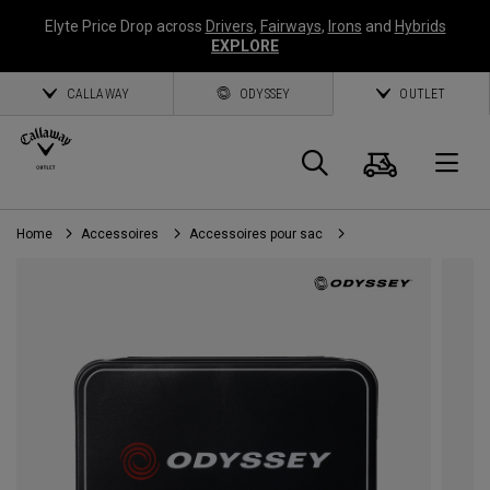
Elyte Price Drop across
Drivers
,
Fairways
,
Irons
and
Hybrids
EXPLORE
CALLAWAY
ODYSSEY
OUTLET
Panier
Recherch
O
Home
Accessoires
Accessoires pour sac
Callaway
Golf