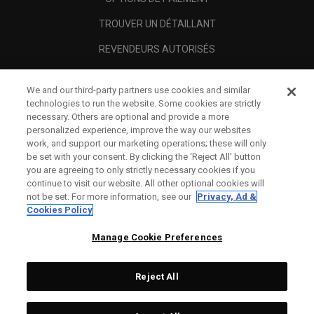
TROUVER UN DÉTAILLANT
REVENDEURS AUTORISÉS
SCAM AWARENESS
We and our third-party partners use cookies and similar
A PROPOS
technologies to run the website. Some cookies are strictly
necessary. Others are optional and provide a more
MENTIONS LÉGALES
personalized experience, improve the way our websites
work, and support our marketing operations; these will only
be set with your consent. By clicking the ‘Reject All' button
you are agreeing to only strictly necessary cookies if you
continue to visit our website. All other optional cookies will
not be set. For more information, see our
Privacy, Ad &
Cookies Policy
Manage Cookie Preferences
Reject All
©
2026
Topgolf Callaway Brands.