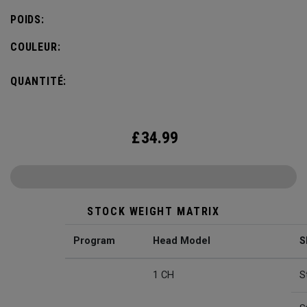
POIDS:
COULEUR:
QUANTITÉ:
£
34.99
STOCK WEIGHT MATRIX
Program
Head Model
S
1 CH
S