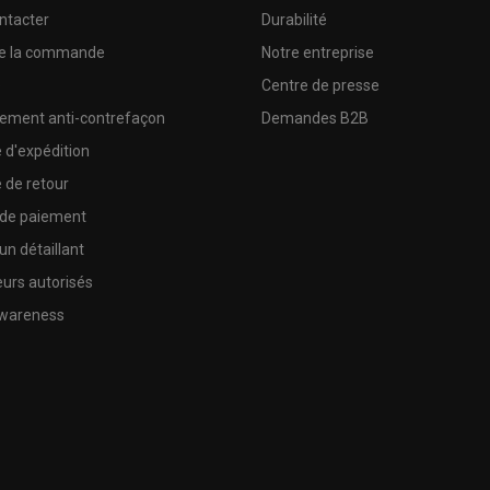
ntacter
Durabilité
de la commande
Notre entreprise
e
Centre de presse
sement anti-contrefaçon
Demandes B2B
e d'expédition
e de retour
 de paiement
un détaillant
urs autorisés
wareness