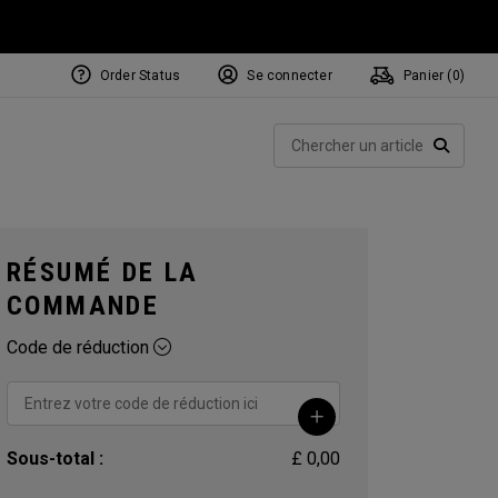
Order Status
Se connecter
Panier (
0
)
Rech
RECHE
RÉSUMÉ DE LA
COMMANDE
Code de réduction
Sous-total :
£ 0,00