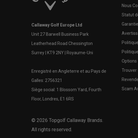
Nous Co
Statut 
Garanti
Callaway Golf Europe Ltd
Avertis
Unit 27 Barwell Business Park
Politiqu
Leatherhead Road Chessington
Politiqu
Surrey | KT9 2NY | Royaume-Uni
Options
Trouver 
Enregistré en Angleterre et au Pays de
Revende
Galles: 2756321
Scam A
Siège social: 1 Blossom Yard, Fourth
Floor, Londres, E1 6RS
©
2026
Topgolf Callaway Brands.
All rights reserved.