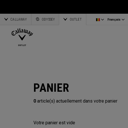
Fers/Séries Combo
Accessoires pour sac
Lettonie
CALLAWAY
Wedges
Parapluies
Corporate Business
English
Estonie
ODYSSEY
OUTLET
Français
Putters
Serviettes
Deutsch
Grèce
Tout voir Clubs
Accessoires OGIO
Partnerships
Français
Lituanie
Callaway Golf
PANIER
0
article(s) actuellement dans votre panier
Votre panier est vide