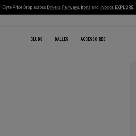
Elyte Price Drop across
Drivers
,
Fairways
,
Irons
and
Hybrids
EXPLORE
CLUBS
BALLES
ACCESSOIRES