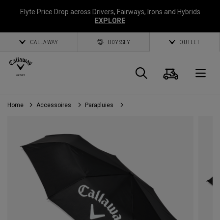
Elyte Price Drop across
Drivers
,
Fairways
,
Irons
and
Hybrids
EXPLORE
CALLAWAY
ODYSSEY
OUTLET
Panier
Recherch
O
Home
Accessoires
Parapluies
Callaway
Golf