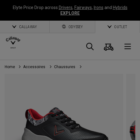
Elyte Price Drop across
Drivers
,
Fairways
,
Irons
and
Hybrids
EXPLORE
CALLAWAY
ODYSSEY
OUTLET
Panier
Recherch
O
Home
Accessoires
Chaussures
Callaway
Golf