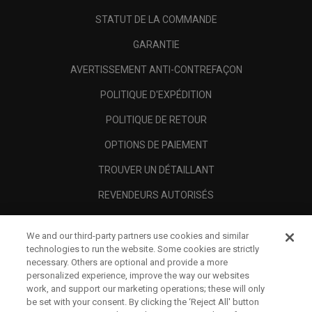
STATUT DE LA COMMANDE
GARANTIE
AVERTISSEMENT ANTI-CONTREFAÇON
POLITIQUE D'EXPÉDITION
POLITIQUE DE RETOUR
OPTIONS DE PAIEMENT
TROUVER UN DÉTAILLANT
REVENDEURS AUTORISÉS
SCAM AWARENESS
We and our third-party partners use cookies and similar
A PROPOS
technologies to run the website. Some cookies are strictly
necessary. Others are optional and provide a more
MENTIONS LÉGALES
personalized experience, improve the way our websites
work, and support our marketing operations; these will only
be set with your consent. By clicking the ‘Reject All' button