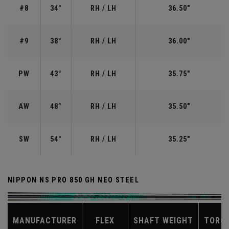
#8
34°
RH / LH
36.50"
#9
38°
RH / LH
36.00"
PW
43°
RH / LH
35.75"
AW
48°
RH / LH
35.50"
SW
54°
RH / LH
35.25"
NIPPON NS PRO 850 GH NEO STEEL
MANUFACTURER
FLEX
SHAFT WEIGHT
TORQ