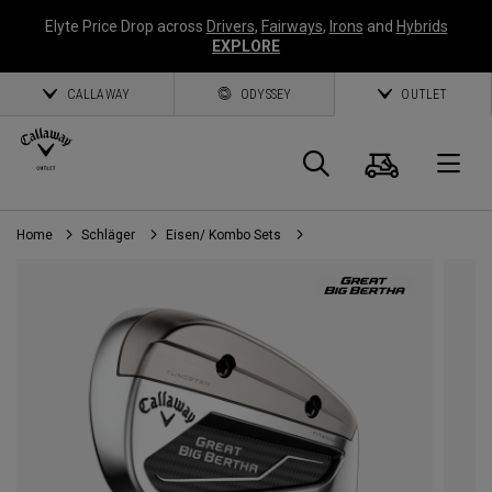
Elyte Price Drop across
Drivers
,
Fairways
,
Irons
and
Hybrids
EXPLORE
CALLAWAY
ODYSSEY
OUTLET
Warenk
Suche
O
Home
Schläger
Eisen/ Kombo Sets
Callaway
Golf