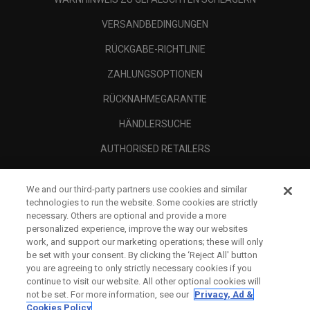
VERSANDBEDINGUNGEN
RÜCKGABE-RICHTLINIE
ZAHLUNGSOPTIONEN
RÜCKNAHMEGARANTIE
HÄNDLERSUCHE
AUTHORISED RETAILERS
SCAM AWARENESS
We and our third-party partners use cookies and similar
UNTERNEHMENSPROFIL
technologies to run the website. Some cookies are strictly
necessary. Others are optional and provide a more
RECHTLICHES-
personalized experience, improve the way our websites
work, and support our marketing operations; these will only
be set with your consent. By clicking the ‘Reject All' button
you are agreeing to only strictly necessary cookies if you
continue to visit our website. All other optional cookies will
not be set. For more information, see our
Privacy, Ad &
Cookies Policy