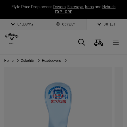
Elyte Price Drop across
Drivers
,
Fairways
,
Irons
and
Hybrids
EXPLORE
CALLAWAY
ODYSSEY
OUTLET
Warenk
Suche
O
Home
Zubehör
Headcovers
Callaway
Golf