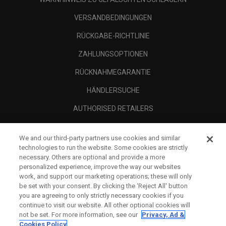
VERSANDBEDINGUNGEN
RÜCKGABE-RICHTLINIE
ZAHLUNGSOPTIONEN
RÜCKNAHMEGARANTIE
HÄNDLERSUCHE
AUTHORISED RETAILERS
SCAM AWARENESS
We and our third-party partners use cookies and similar
UNTERNEHMENSPROFIL
technologies to run the website. Some cookies are strictly
necessary. Others are optional and provide a more
RECHTLICHES-
personalized experience, improve the way our websites
work, and support our marketing operations; these will only
be set with your consent. By clicking the ‘Reject All' button
you are agreeing to only strictly necessary cookies if you
continue to visit our website. All other optional cookies will
not be set. For more information, see our
Privacy, Ad &
Cookies Policy