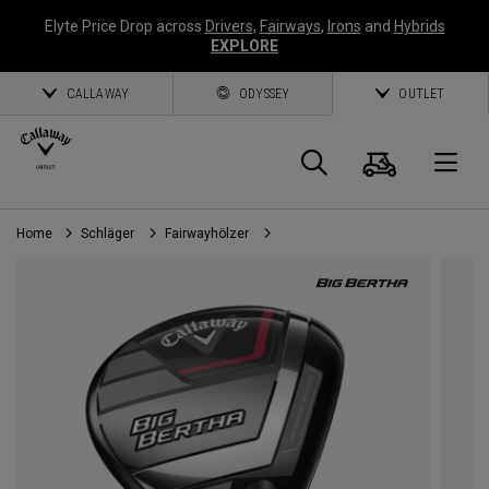
Elyte Price Drop across
Drivers
,
Fairways
,
Irons
and
Hybrids
EXPLORE
CALLAWAY
ODYSSEY
OUTLET
Warenk
Suche
O
Home
Schläger
Fairwayhölzer
Callaway
Golf