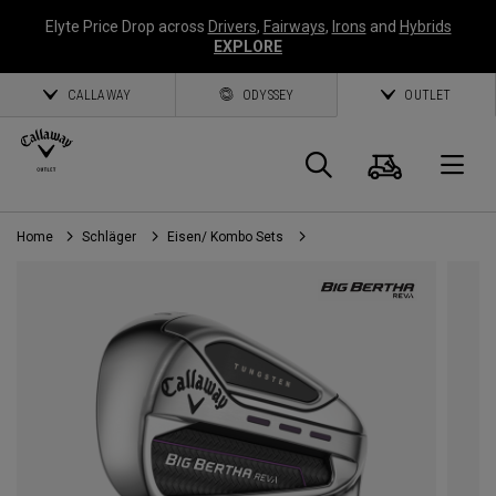
Elyte Price Drop across
Drivers
,
Fairways
,
Irons
and
Hybrids
EXPLORE
CALLAWAY
ODYSSEY
OUTLET
Warenk
Suche
O
Home
Schläger
Eisen/ Kombo Sets
Callaway
Golf