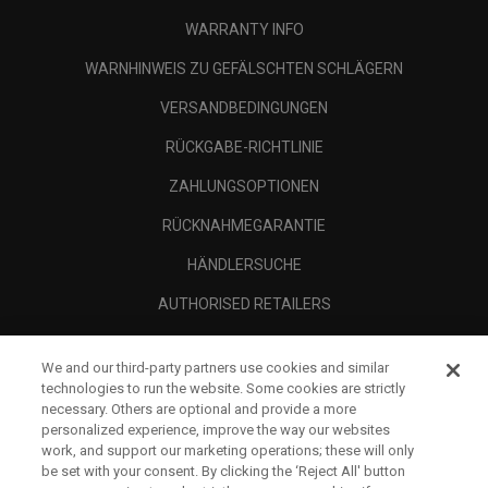
WARRANTY INFO
WARNHINWEIS ZU GEFÄLSCHTEN SCHLÄGERN
VERSANDBEDINGUNGEN
RÜCKGABE-RICHTLINIE
ZAHLUNGSOPTIONEN
RÜCKNAHMEGARANTIE
HÄNDLERSUCHE
AUTHORISED RETAILERS
SCAM AWARENESS
We and our third-party partners use cookies and similar
UNTERNEHMENSPROFIL
technologies to run the website. Some cookies are strictly
necessary. Others are optional and provide a more
RECHTLICHES-
personalized experience, improve the way our websites
work, and support our marketing operations; these will only
be set with your consent. By clicking the ‘Reject All' button