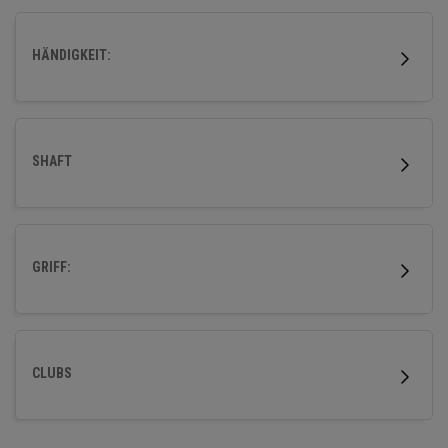
zu helfen, höher und einfacher mit hervorragender
Fehlerverzeihung und kraftvoller Weite abzuschlagen.
HÄNDIGKEIT:
SHAFT
GRIFF:
CLUBS